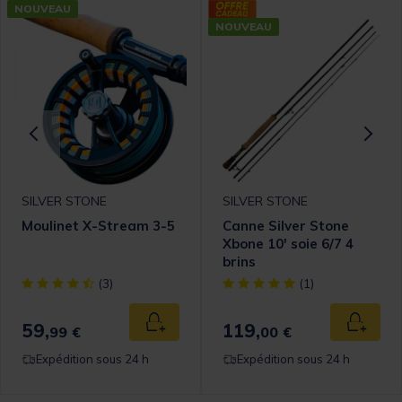
NOUVEAU
NOUVEAU
SILVER STONE
SILVER STONE
Moulinet X-Stream 3-5
Canne Silver Stone
Xbone 10' soie 6/7 4
brins
[object Object] out of 5 Customer Rating
[object Object] out of 5 Cust
(3)
(1)
59,
119,
 au panier
Ajouter au panier
Ajouter
99 €
00 €
Expédition sous 24 h
Expédition sous 24 h