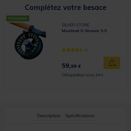
Complétez votre besace
NOUVEAU
SILVER STONE
Moulinet X-Stream 3-5
(3)
[object Object] out of 5 Customer R
59,
Ajouter a
99 €
Expédition sous 24 h
Description
Spécifications