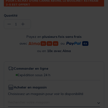
POUR L'ACHAT D'UNE CANNE XBONE, LE MOULINET XSTREAM
3-5 EST OFFERT
Quantité
−
+
1
Payez en
plusieurs fois sans frais
avec
ou
ou en
10x avec Alma
Commander en ligne
Expédition sous 24 h
Acheter en magasin
Choisissez un magasin pour voir la disponibilité
Rechercher votre magasin