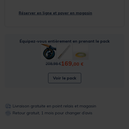
Réserver en ligne et payer en magasin
Équipez-vous entièrement en prenant le pack
169,
Price reduced from
to
00 €
208,98 €
Voir le pack
Livraison gratuite en point relais et magasin
Retour gratuit, 1 mois pour changer d’avis