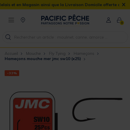
×
gasin ainsi que la Livraison Domicile offerte dès 90€
0
Accueil
Mouche
Fly Tying
Hameçons
Hameçons mouche mer jmc sw10 (x25)
-33%