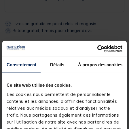
Livraison gratuite en point relais et magasin
Retour gratuit, 1 mois pour changer d’avis
Description
Spécifications
Consentement
Détails
À propos des cookies
Description & détails
Ce site web utilise des cookies.
Description
Les cookies nous permettent de personnaliser le
Les hameçons mouche
JMC SW10
sont
contenu et les annonces, d'offrir des fonctionnalités
spécialement conçus pour la pêche en mer et
relatives aux médias sociaux et d'analyser notre
disposent d'un rapport qualité/prix très compétitif.
trafic. Nous partageons également des informations
Détails
sur l'utilisation de notre site avec nos partenaires de
SW10 JMC - Boîte de 25
médias sociaux, de publicité et d'analyse, qui peuvent