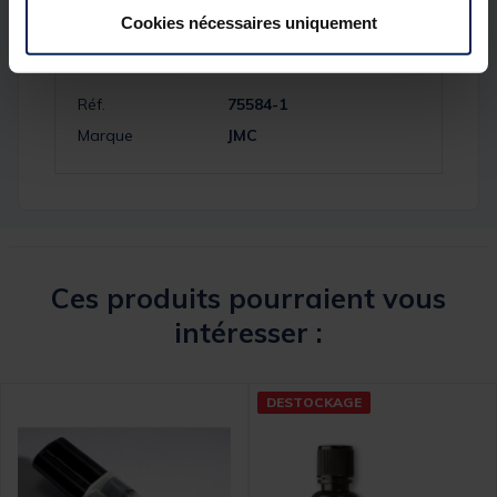
Cookies nécessaires uniquement
Spécifications
Réf.
75584-1
Marque
JMC
Ces produits pourraient vous
intéresser :
DESTOCKAGE