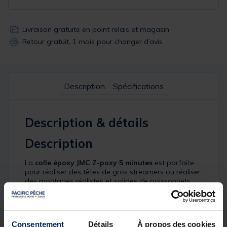
Livraison gratuite en point relais et magasin
Retour gratuit, 1 mois pour changer d’avis
Description
Spécifications
Description & détails
Description
La
colle époxy JMC
Z-poxy 5 minutes
est parfaite
pour réaliser des têtes de gros streamers ou réaliser
des montages réalistes et solides de poissonnets.
Détails
Z-poxy - 5 minutes
Consentement
Détails
À propos des cookies