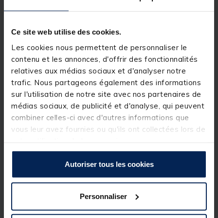
Cette r
ésine époxy de très haute
qualité est
distribuée avec ses deux composants en flacons
séparés. Chaque flacon est muni d'un bouchon et
d'un dispositif précis qui permet de verser goutte
Ce site web utilise des cookies.
par goutte chaque composant. Mélangez le même
nombre de gouttes de chaque produit à l'aide d'une
Les cookies nous permettent de personnaliser le
aiguille ou d'une petite spatule. Une fois bien
contenu et les annonces, d'offrir des fonctionnalités
mélangée, cette
résine époxy 5 minutes
est prête
relatives aux médias sociaux et d'analyser notre
pour être appliquée sur la mouche.
trafic. Nous partageons également des informations
Cette résine durcit rapidement ce qui facilite son
sur l'utilisation de notre site avec nos partenaires de
utilisation lors des finitions de mouches. L'utilisation
médias sociaux, de publicité et d'analyse, qui peuvent
de la rotation de l'étau améliore la répartition de la
résine en fonction de l'effet recherché.
combiner celles-ci avec d'autres informations que
vous leur avez fournies ou qu'ils ont collectées lors de
A la différence de certaines
résines époxy
de moins
votre utilisation de leurs services.
bonne qualité la
Z-poxy 5 minutes
ne jaunit pas et
n’altère pas les couleurs.
Autoriser tous les cookies
Personnaliser