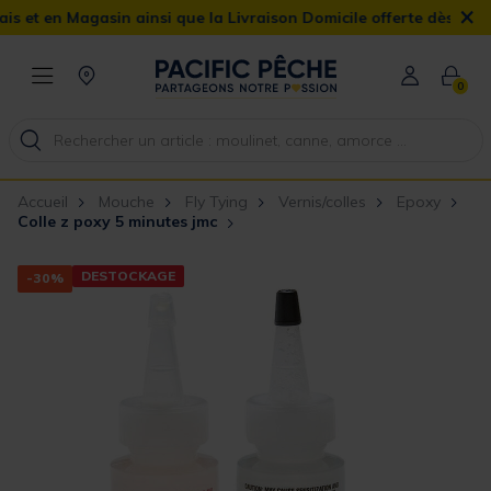
×
 en Magasin ainsi que la Livraison Domicile offerte dès 90€
0
Accueil
Mouche
Fly Tying
Vernis/colles
Epoxy
Colle z poxy 5 minutes jmc
DESTOCKAGE
-30%