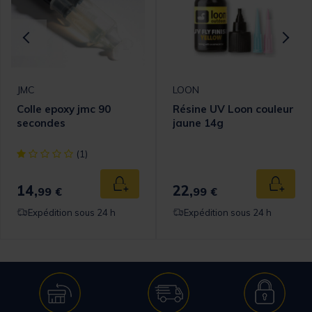
JMC
LOON
Colle epoxy jmc 90
Résine UV Loon couleur
secondes
jaune 14g
[object Object] out of 5 Customer Rating
(1)
14,
22,
 au panier
Ajouter au panier
Ajouter
99 €
99 €
Expédition sous 24 h
Expédition sous 24 h