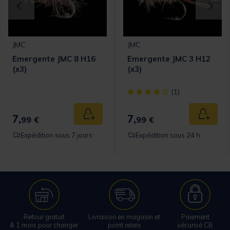
JMC
JMC
Emergente JMC 8 H16
Emergente JMC 3 H12
(x3)
(x3)
[object Object] out of 5 Cust
(1)
7,
7,
 au panier
Ajouter au panier
Ajouter
99 €
99 €
Expédition sous 7 jours
Expédition sous 24 h
Retour gratuit
Livraison en magasin et
Paiement
& 1 mois pour changer
point relais
sécurisé CB