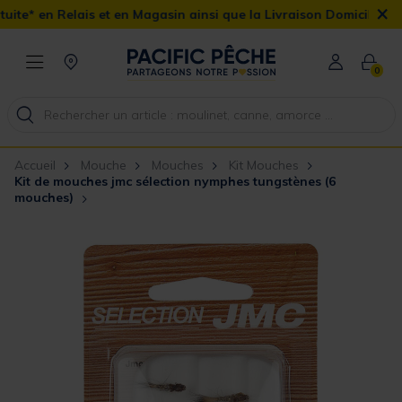
×
et en Magasin ainsi que la Livraison Domicile offerte dès 90€
0
Accueil
Mouche
Mouches
Kit Mouches
Kit de mouches jmc sélection nymphes tungstènes (6
mouches)