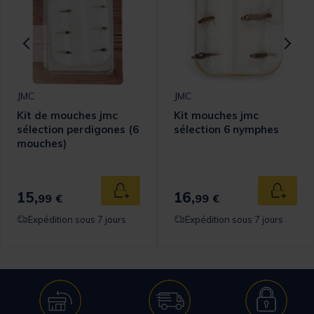
JMC
JMC
Kit de mouches jmc
Kit mouches jmc
sélection perdigones (6
sélection 6 nymphes
mouches)
omer Rating
15,
16,
 au panier
Ajouter au panier
Ajouter
99 €
99 €
Expédition sous 7 jours
Expédition sous 7 jours