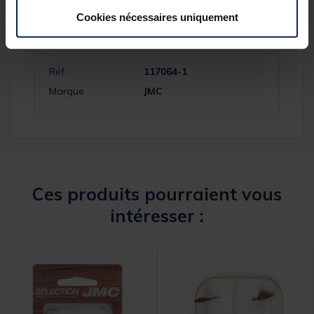
Cookies nécessaires uniquement
Spécifications
Réf.
117064-1
Marque
JMC
Ces produits pourraient vous
intéresser :