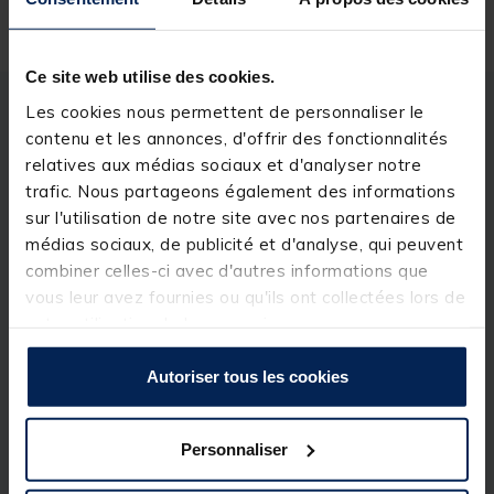
Ce site web utilise des cookies.
Les cookies nous permettent de personnaliser le
Description
Spécifications
contenu et les annonces, d'offrir des fonctionnalités
relatives aux médias sociaux et d'analyser notre
trafic. Nous partageons également des informations
Description & détails
sur l'utilisation de notre site avec nos partenaires de
Description
médias sociaux, de publicité et d'analyse, qui peuvent
combiner celles-ci avec d'autres informations que
Le
kit de mouches JMC Sélection ablette/chevesne
vous leur avez fournies ou qu'ils ont collectées lors de
est idéal pour s'équiper simplement et s'initier à la
votre utilisation de leurs services.
pêche en nymphe dans les rivières aux courants vifs.
Détails
Autoriser tous les cookies
Personnaliser