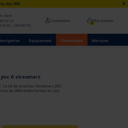
×
rte dès 90€
e client
Connexion
Mon panier
64 20 10
0
/12h30 - 13h30/17h)
Navigation
Equipement
Destockage
Marques
 jmc 6 streamers
it : Le kit de mouches Streamers JMC
es de différentes formes et coul...