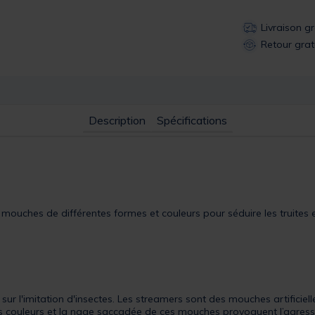
Livraison g
Retour grat
Description
Spécifications
ouches de différentes formes et couleurs pour séduire les truites e
r l'imitation d'insectes. Les streamers sont des mouches artificielle
Les couleurs et la nage saccadée de ces mouches provoquent l’agres