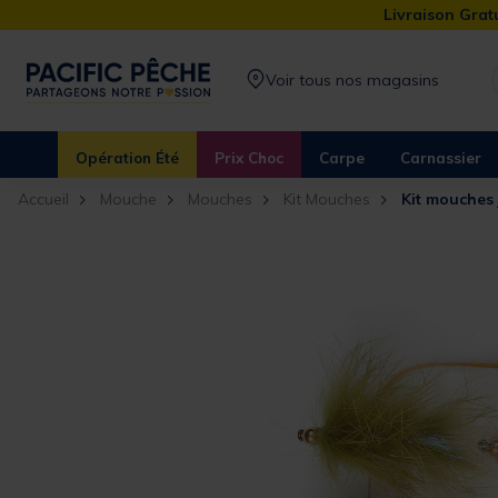
Livraison Gratu
Voir tous nos magasins
Opération Été
Prix Choc
Carpe
Carnassier
Accueil
Mouche
Mouches
Kit Mouches
Kit mouches