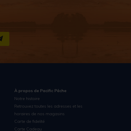
S''INSCRIRE
À propos de Pacific Pêche
Notre histoire
Retrouvez toutes les adresses et les
horaires de nos magasins
Carte de fidelité
Carte Cadeau