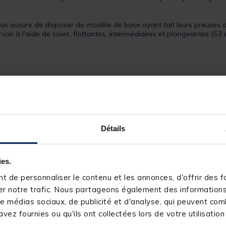
ous assure de disposer de modèle de base ayant fait leurs preuves d
voir à l'aide de soies, flottantes, intermédiaires et plongeantes (S3 e
Détails
83246-1
JMC
ies.
 de personnaliser le contenu et les annonces, d'offrir des fo
r notre trafic. Nous partageons également des informations s
e médias sociaux, de publicité et d'analyse, qui peuvent comb
vez fournies ou qu'ils ont collectées lors de votre utilisation