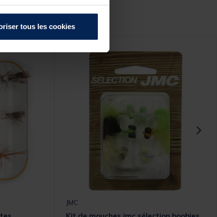
r :
oriser tous les cookies
JMC
tes
Kit de mouches jmc sélection boobies