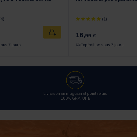
t] out of 5 Customer Rating
[object Object] out of 5 Cust
(4)
(1)
16,
Ajouter au panier
99 €
sous 7 jours
Expédition sous 7 jours
Livraison en magasin et point relais
100% GRATUITE