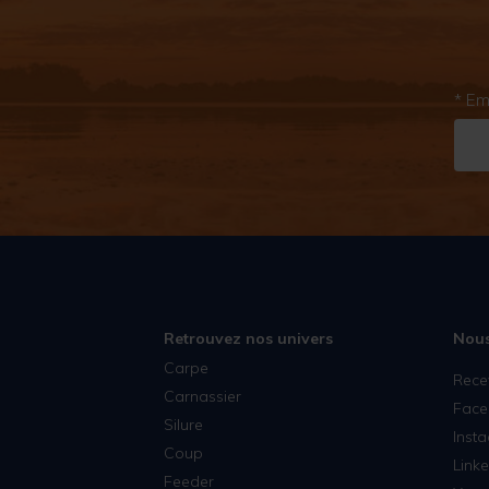
* Em
Retrouvez nos univers
Nous
Carpe
Rece
Carnassier
Face
Silure
Inst
Coup
Linke
Feeder