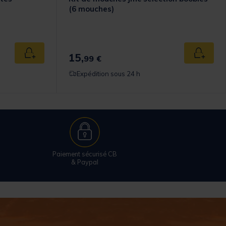
(6 mouches)
omer Rating
15,
Ajouter au panier
Ajouter
99 €
Expédition sous 24 h
Paiement sécurisé CB
& Paypal