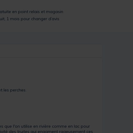
ratuite en point relais et magasin
uit, 1 mois pour changer d’avis
t les perches.
s que l'on utilise en rivière comme en lac pour
sivité des truites qui engament rageusement ces