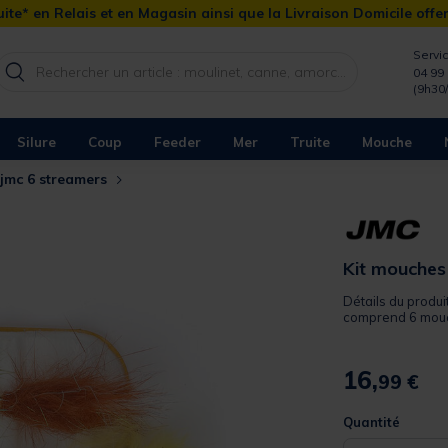
ite* en Relais et en Magasin ainsi que la Livraison Domicile offe
Servic
04 99 
(9h30
Silure
Coup
Feeder
Mer
Truite
Mouche
 jmc 6 streamers
Kit mouches
Détails du produ
comprend 6 mouch
16,
99 €
Quantité