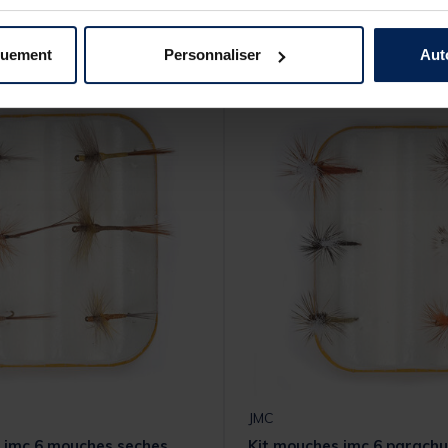
s produits pourraient vous intéresse
quement
Personnaliser
Aut
JMC
 jmc 6 mouches seches
Kit mouches jmc 6 parachu