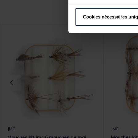
Ce
Cookies nécessaires uni
JMC
JMC
Mouches kit jmc 6 mouches de mai
Mouches kit