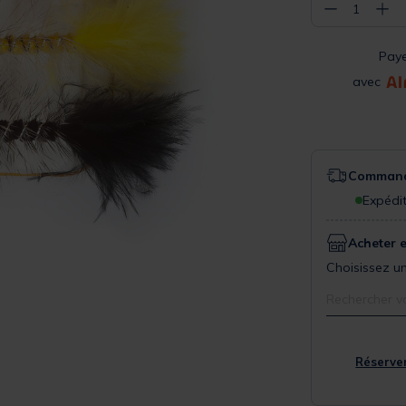
−
+
1
Pay
avec
Commande
Expédit
Acheter 
Choisissez un
Rechercher v
Réserver