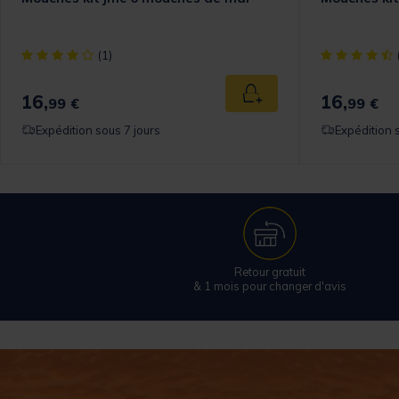
[object Object] out of 5 Customer Rating
[object Objec
(1)
16,
16,
 au panier
Ajouter au panier
99 €
99 €
Expédition sous 7 jours
Expédition 
Retour gratuit
& 1 mois pour changer d'avis