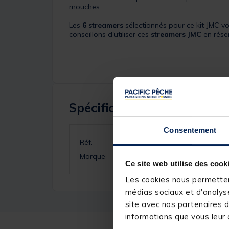
mouches.
Les
6 streamers
sélectionnés pour ce kit JMC v
conseillons d'utiliser ces
streamers JMC
en réser
Spécifications
Consentement
Réf.
Marque
Ce site web utilise des cook
Les cookies nous permettent
médias sociaux et d'analyse
site avec nos partenaires d
informations que vous leur a