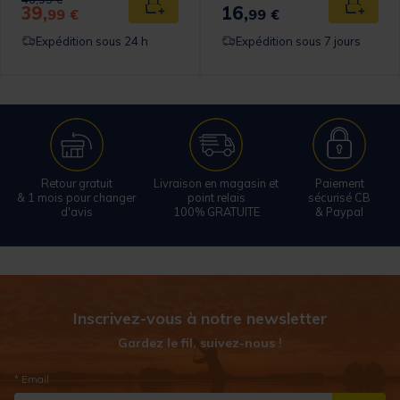
39,
16,
 au panier
Ajouter au panier
Ajouter
99 €
99 €
Expédition sous 24 h
Expédition sous 7 jours
Retour gratuit
Livraison en magasin et
Paiement
& 1 mois pour changer
point relais
sécurisé CB
d'avis
100% GRATUITE
& Paypal
Inscrivez-vous à notre newsletter
Gardez le fil, suivez-nous !
* Email