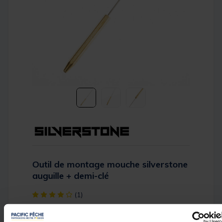
Outil de montage mouche silverstone
auguille + demi-clé
[object Object] out of 5 Customer Rating
(1)
Réference produit : 144999-1