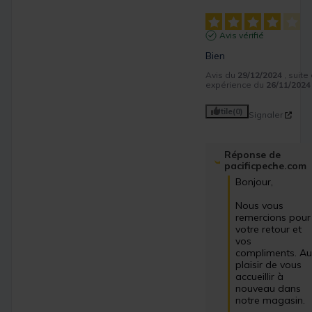
Avis vérifié
Bien
Avis du
29/12/2024
, suite
expérience du
26/11/2024
Utile
(0)
Signaler
Réponse de
pacificpeche.com
Bonjour,

Nous vous 
remercions pour 
votre retour et 
vos 
compliments. Au
plaisir de vous 
accueillir à 
nouveau dans 
notre magasin.
