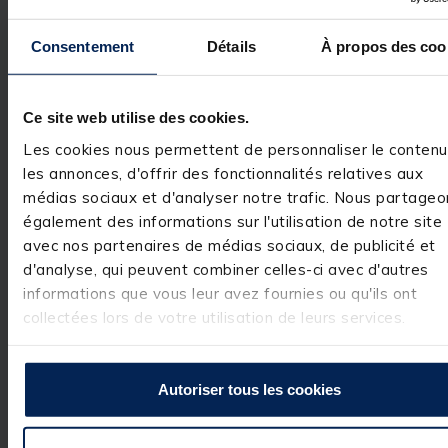
Quantité: 1
Consentement
Détails
À propos des coo
Description
L'
outil de montage de mouche Silverstone
Ce site web utilise des cookies.
Aiguille + demi-clé
permet de réaliser
Les cookies nous permettent de personnaliser le contenu
différentes opérations précises lors de la
confection de mouches artificielles. Economique
les annonces, d'offrir des fonctionnalités relatives aux
et pratique, c'est un outil 2 en 1 indispensable !
médias sociaux et d'analyser notre trafic. Nous partageo
également des informations sur l'utilisation de notre site
avec nos partenaires de médias sociaux, de publicité et
d'analyse, qui peuvent combiner celles-ci avec d'autres
informations que vous leur avez fournies ou qu'ils ont
collectées lors de votre utilisation de leurs services.
Autoriser tous les cookies