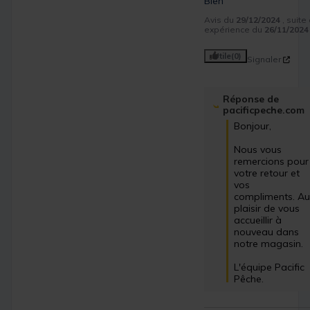
Bien
Avis du
29/12/2024
, suite
expérience du
26/11/2024
Utile
(0)
Signaler
Réponse de
pacificpeche.com
Bonjour,

Nous vous 
remercions pour 
votre retour et 
vos 
compliments. Au
plaisir de vous 
accueillir à 
nouveau dans 
notre magasin.

L'équipe Pacific 
Pêche.