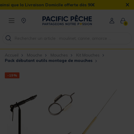
×
raison Domicile offerte dès 90€
0
Accueil
Mouche
Mouches
Kit Mouches
Pack débutant outils montage de mouches
-19%