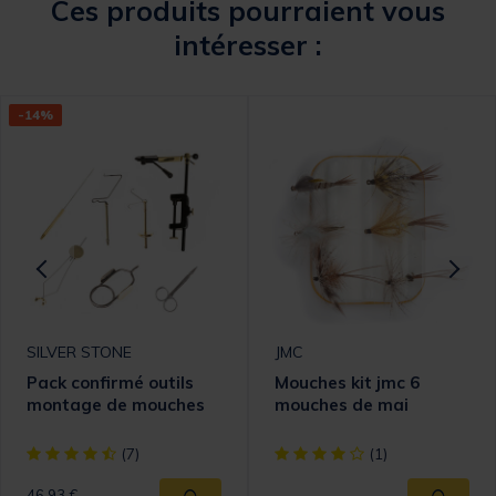
Ces produits pourraient vous
intéresser :
-14%
SILVER STONE
JMC
Pack confirmé outils
Mouches kit jmc 6
montage de mouches
mouches de mai
[object Object] out of 5 Customer Rating
[object Object] out of 5 Cust
(7)
(1)
Price reduced from
to
46,93 €