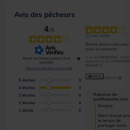
Avis des pêcheurs
4
/
5
Avis vérifié
Bonne pince mais peu s
pour le moment
Avis du
18/02/2026
, suite
Basé sur
3
avis soumis à un
expérience du
27/01/2026
contrôle
Mickaël T.
Voir tous les avis sur ce site
Utile
(0)
Signaler
5
étoiles
0
4
étoiles
3
Réponse de
3
étoiles
0
pacificpeche.com
2
étoiles
0
Bonjour,

1
étoile
0
Merci d'avoir pris
le temps de 
partager votre 