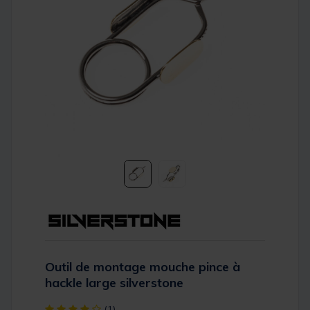
Outil de montage mouche pince à
hackle large silverstone
[object Object] out of 5 Customer Rating
(1)