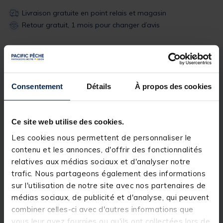
Livraison gratuite en point relais et magasin
Retour gratuit, 1 mois pour changer d’avis
Description
Spécifications
Consentement
Détails
À propos des cookies
Description & détails
Ce site web utilise des cookies.
Description
Les cookies nous permettent de personnaliser le
Nymphe spéciale truite et ombre.
contenu et les annonces, d'offrir des fonctionnalités
relatives aux médias sociaux et d'analyser notre
trafic. Nous partageons également des informations
sur l'utilisation de notre site avec nos partenaires de
Spécifications
médias sociaux, de publicité et d'analyse, qui peuvent
combiner celles-ci avec d'autres informations que
vous leur avez fournies ou qu'ils ont collectées lors de