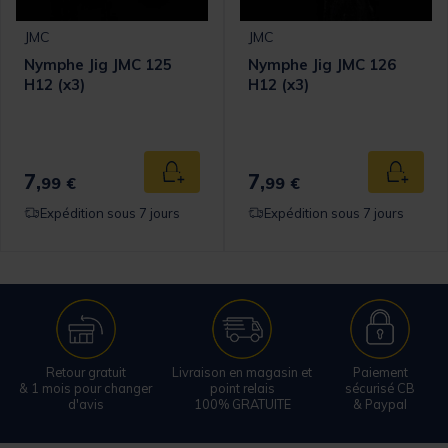
JMC
JMC
Nymphe Jig JMC 125
Nymphe Jig JMC 126
H12 (x3)
H12 (x3)
7,
7,
 au panier
Ajouter au panier
Ajouter
99 €
99 €
Expédition sous 7 jours
Expédition sous 7 jours
Retour gratuit
Livraison en magasin et
Paiement
& 1 mois pour changer
point relais
sécurisé CB
d'avis
100% GRATUITE
& Paypal