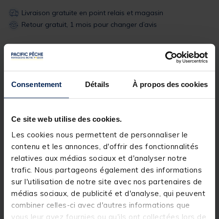
Livraison gratuite en point relais et magasin
Retour gratuit, 1 mois pour changer d’avis
Description
Spécifications
Consentement
Détails
À propos des cookies
Description & détails
Ce site web utilise des cookies.
Description
Les cookies nous permettent de personnaliser le
Nymphe spéciale truite et ombre.
contenu et les annonces, d'offrir des fonctionnalités
relatives aux médias sociaux et d'analyser notre
trafic. Nous partageons également des informations
sur l'utilisation de notre site avec nos partenaires de
Spécifications
médias sociaux, de publicité et d'analyse, qui peuvent
combiner celles-ci avec d'autres informations que
vous leur avez fournies ou qu'ils ont collectées lors de