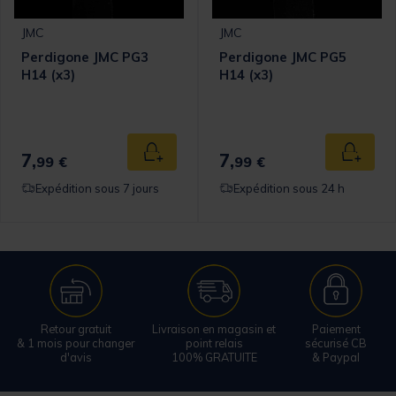
JMC
JMC
Perdigone JMC PG3
Perdigone JMC PG5
H14 (x3)
H14 (x3)
7,
7,
 au panier
Ajouter au panier
Ajouter
99 €
99 €
Expédition sous 7 jours
Expédition sous 24 h
Retour gratuit
Livraison en magasin et
Paiement
& 1 mois pour changer
point relais
sécurisé CB
d'avis
100% GRATUITE
& Paypal