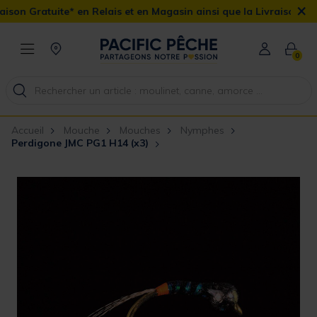
×
 Gratuite* en Relais et en Magasin ainsi que la Livraison Domicile
0
Accueil
Mouche
Mouches
Nymphes
Perdigone JMC PG1 H14 (x3)