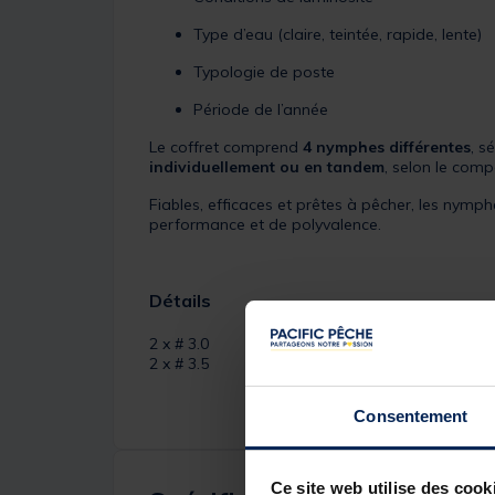
Type d’eau (claire, teintée, rapide, lente)
Typologie de poste
Période de l’année
Le coffret comprend
4 nymphes différentes
, s
individuellement ou en tandem
, selon le com
Fiables, efficaces et prêtes à pêcher, les nymp
performance et de polyvalence.
Détails
2 x # 3.0
2 x # 3.5
Consentement
Ce site web utilise des cook