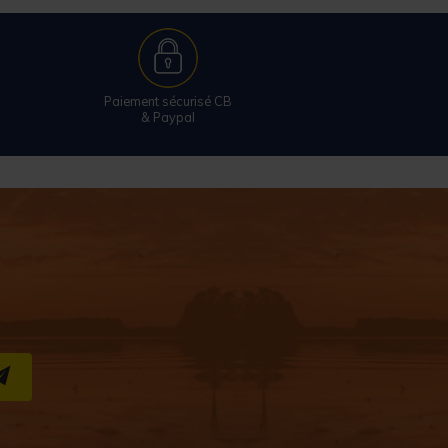
Paiement sécurisé CB
& Paypal
S''INSCRIRE