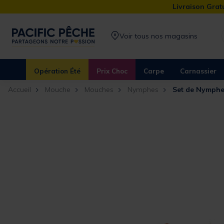
Livraison Gratu
Voir tous nos magasins
Opération Été
Prix Choc
Carpe
Carnassier
Accueil
Mouche
Mouches
Nymphes
Set de Nymphe