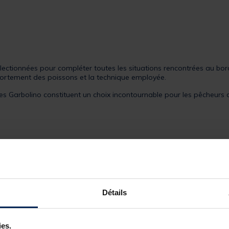
électionnées pour compléter toutes les situations rencontrées au bord 
portement des poissons et la technique employée.
hes Garbolino constituent un choix incontournable pour les pêcheurs d
Détails
ies.