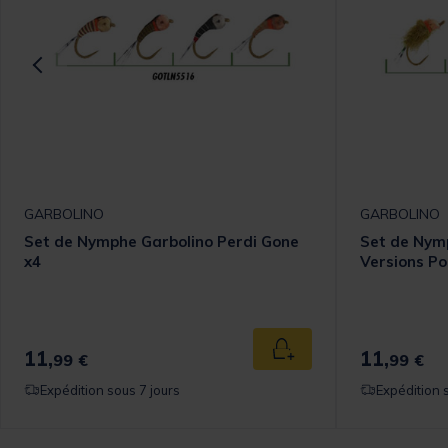
GARBOLINO
GARBOLINO
Set de Nymphe Garbolino Perdi Gone
Set de Nymp
x4
Versions Po
11,
11,
 au panier
Ajouter au panier
99 €
99 €
Expédition sous 7 jours
Expédition 