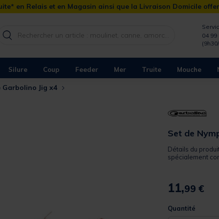
ite* en Relais et en Magasin ainsi que la Livraison Domicile offe
Servic
04 99 
(9h30
Silure
Coup
Feeder
Mer
Truite
Mouche
 Garbolino Jig x4
Set de Nymp
Détails du produi
spécialement con
11,
99 €
Quantité