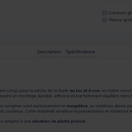
Livraison g
Retour grat
Description
Spécifications
nt conçu pour la pêche de la truite
au toc et à vue
, en rivière com
issant un montage durable, efficace et parfaitement équilibré dans l
 ces nymphes sont exclusivement en
tungstène
, un matériau dense p
 soutenus. Cette réactivité améliore la présentation et maximise l
tre adapté à une
situation de pêche précise
: