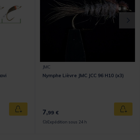
JMC
avi
Nymphe Lièvre JMC JCC 96 H10 (x3)
7,
Ajouter au panier
Ajouter
99 €
Expédition sous 24 h