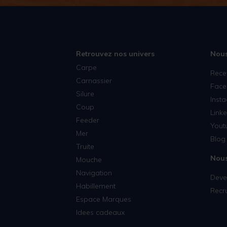
Retrouvez nos univers
Nous
Carpe
Rece
Carnassier
Face
Silure
Inst
Coup
Linke
Feeder
Yout
Mer
Blog 
Truite
Nous
Mouche
Navigation
Deven
Habillement
Recr
Espace Marques
Idees cadeaux