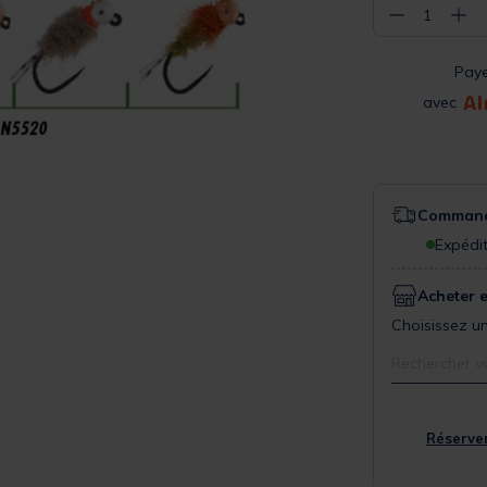
−
+
1
Pay
avec
Commande
Expédit
Acheter 
Choisissez un
Rechercher v
Réserver