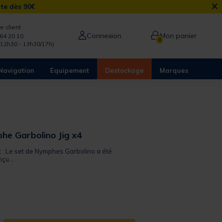
×
rte dès 90€
e client
Connexion
Mon panier
64 20 10
0
/12h30 - 13h30/17h)
Navigation
Equipement
Destockage
Marques
he Garbolino Jig x4
t : Le set de Nymphes Garbolino a été
çu...