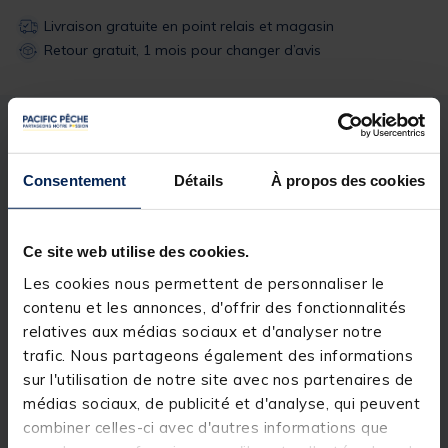
Livraison gratuite en point relais et magasin
Retour gratuit, 1 mois pour changer d’avis
Description
Spécifications
Consentement
Détails
À propos des cookies
Description & détails
Description
Ce site web utilise des cookies.
Les cookies nous permettent de personnaliser le
Vendu par 3
contenu et les annonces, d'offrir des fonctionnalités
relatives aux médias sociaux et d'analyser notre
trafic. Nous partageons également des informations
sur l'utilisation de notre site avec nos partenaires de
Spécifications
médias sociaux, de publicité et d'analyse, qui peuvent
combiner celles-ci avec d'autres informations que