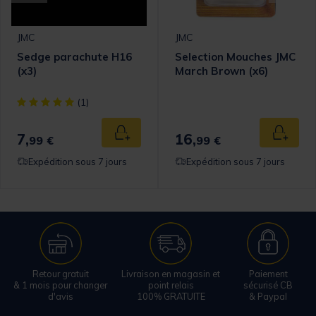
JMC
JMC
Sedge parachute H16
Selection Mouches JMC
(x3)
March Brown (x6)
[object Object] out of 5 Customer Rating
(1)
7,
16,
 au panier
Ajouter au panier
Ajouter
99 €
99 €
Expédition sous 7 jours
Expédition sous 7 jours
Retour gratuit
Livraison en magasin et
Paiement
& 1 mois pour changer
point relais
sécurisé CB
d'avis
100% GRATUITE
& Paypal