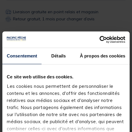
Livraison gratuite en point relais et magasin
Retour gratuit, 1 mois pour changer d’avis
Description
Spécifications
Consentement
Détails
À propos des cookies
Description & détails
Description
Ce site web utilise des cookies.
Les cookies nous permettent de personnaliser le
Mouche idéale pour la pêche de la truite et de
contenu et les annonces, d'offrir des fonctionnalités
l’ombre.
relatives aux médias sociaux et d'analyser notre
trafic. Nous partageons également des informations
sur l'utilisation de notre site avec nos partenaires de
médias sociaux, de publicité et d'analyse, qui peuvent
Spécifications
combiner celles-ci avec d'autres informations que