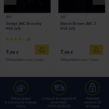
JMC
JMC
Sedge JMC Bracchy
March Brown JMC 3
H14 (x3)
H14 (x3)
[object Object] out of 5 Customer Rating
(1)
7,
7,
 au panier
Ajouter au panier
Ajouter
99 €
99 €
Expédition sous 7 jours
Expédition sous 7 jours
Retour gratuit
Livraison en magasin et
Paiement
& 1 mois pour changer
point relais
sécurisé CB
d'avis
100% GRATUITE
& Paypal