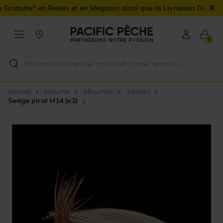
×
elais et en Magasin ainsi que la Livraison Domicile offerte dès 90
0
Accueil
Mouche
Mouches
Sèches
Sedge pirat H14 (x3)