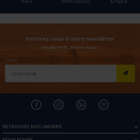
d'avis
100% GRATUITE
& Paypal
Inscrivez-vous à notre newsletter
Gardez le fil, suivez-nous !
* Email
S''I
RETROUVEZ NOS UNIVERS
NOUS SUIVRE