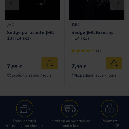
JMC
JMC
Sedge parachute JMC
Sedge JMC Bracchy
13 H14 (x3)
H14 (x3)
[object Object] out of 5 Cust
(1)
7,
7,
 au panier
Ajouter au panier
Ajouter
99 €
99 €
Expédition sous 7 jours
Expédition sous 7 jours
Retour gratuit
Livraison en magasin et
Paiement
& 1 mois pour changer
point relais
sécurisé CB