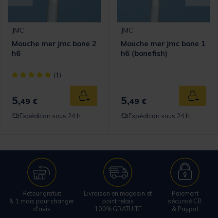
JMC
JMC
Mouche mer jmc bone 2
Mouche mer jmc bone 1
h6
h6 (bonefish)
[object Object] out of 5 Customer Rating
(1)
5,
5,
 au panier
Ajouter au panier
Ajouter
49 €
49 €
Expédition sous 24 h
Expédition sous 24 h
Retour gratuit
Livraison en magasin et
Paiement
& 1 mois pour changer
point relais
sécurisé CB
d'avis
100% GRATUITE
& Paypal