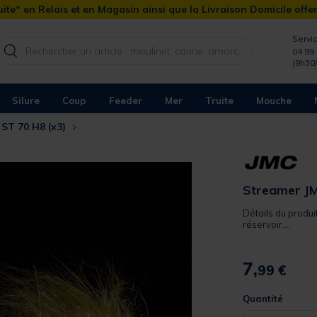
ite* en Relais et en Magasin ainsi que la Livraison Domicile offe
Servic
04 99 
(9h30
Silure
Coup
Feeder
Mer
Truite
Mouche
 ST 70 H8 (x3)
Streamer JM
Détails du produi
réservoir....
7,
99 €
Quantité