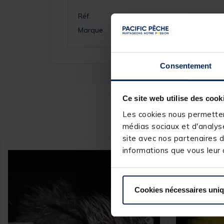
Réf.
Marque
Consentement
Ce site web utilise des cook
Ce
Les cookies nous permettent
médias sociaux et d'analyse
site avec nos partenaires d
informations que vous leur a
Cookies nécessaires uni