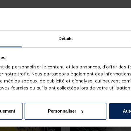
205672-1
JMC
Détails
ies.
s produits pourraient vous intéresse
 de personnaliser le contenu et les annonces, d'offrir des fo
r notre trafic. Nous partageons également des informations s
e médias sociaux, de publicité et d'analyse, qui peuvent comb
vez fournies ou qu'ils ont collectées lors de votre utilisation
quement
Personnaliser
Aut