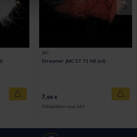
JMC
3)
Streamer JMC ST 71 H8 (x3)
7,
Ajouter au panier
Ajouter
99 €
Expédition sous 24 h