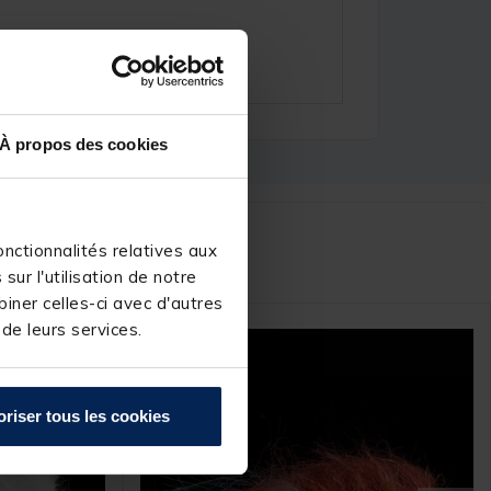
À propos des cookies
r :
nctionnalités relatives aux
ur l'utilisation de notre
iner celles-ci avec d'autres
 de leurs services.
oriser tous les cookies