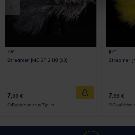
JMC
JMC
Streamer JMC ST 2 H8 (x3)
Streamer JM
7,
7,
 au panier
Ajouter au panier
99 €
99 €
Expédition sous 7 jours
Expédition 