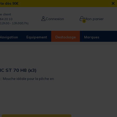
×
rte dès 90€
e client
Connexion
Mon panier
64 20 10
0
/12h30 - 13h30/17h)
Navigation
Equipement
Destockage
Marques
C ST 70 H8 (x3)
t : Mouche idéale pour la pêche en