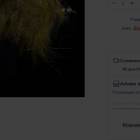
−
+
1
Pay
avec
Commande
Expédit
Acheter 
Choisissez un
Rechercher v
Réserver