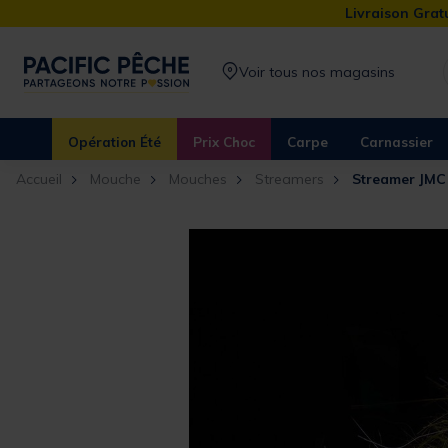
Livraison Gratu
Voir tous nos magasins
Opération Été
Prix Choc
Carpe
Carnassier
Accueil
Mouche
Mouches
Streamers
Streamer JMC