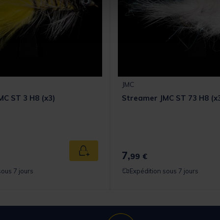
JMC
C ST 3 H8 (x3)
Streamer JMC ST 73 H8 (x
7,
Ajouter au panier
99 €
sous 7 jours
Expédition sous 7 jours