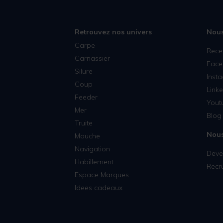
Retrouvez nos univers
Nous
Carpe
Rece
Carnassier
Face
Silure
Inst
Coup
Linke
Feeder
Yout
Mer
Blog 
Truite
Nous
Mouche
Navigation
Deven
Habillement
Recr
Espace Marques
Idees cadeaux