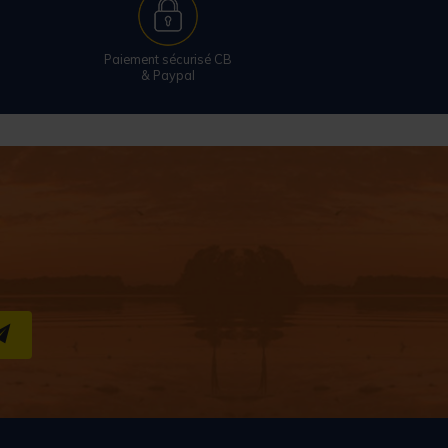
Paiement sécurisé CB
& Paypal
S''INSCRIRE