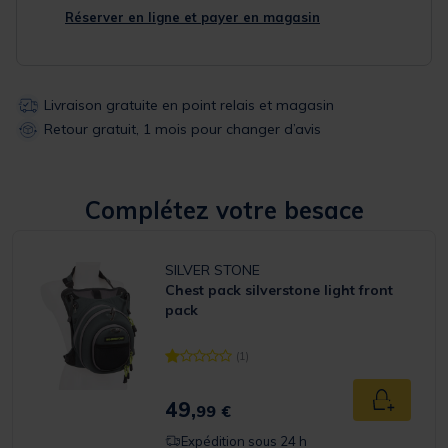
Réserver en ligne et payer en magasin
Livraison gratuite en point relais et magasin
Retour gratuit, 1 mois pour changer d’avis
Complétez votre besace
SILVER STONE
Chest pack silverstone light front
pack
(1)
[object Object] out of 5 Customer Rating
49,
Ajouter a
99 €
Expédition sous 24 h