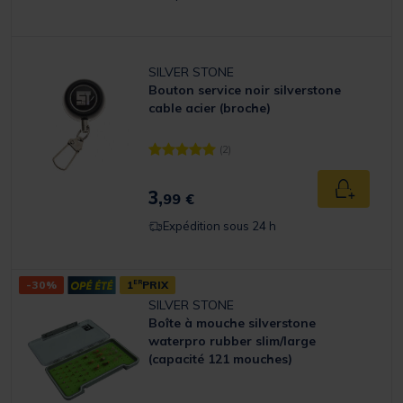
SILVER STONE
Bouton service noir silverstone
cable acier (broche)
(2)
[object Object] out of 5 Customer Rating
3,
Ajouter a
99 €
Expédition sous 24 h
-30%
1
ER
PRIX
SILVER STONE
Boîte à mouche silverstone
waterpro rubber slim/large
(capacité 121 mouches)