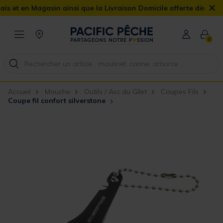
×
 Magasin ainsi que la Livraison Domicile offerte dès 90€
0
Accueil
Mouche
Outils / Acc.du Gilet
Coupes Fils
Coupe fil confort silverstone