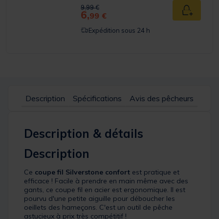
Price reduced from
to
9,99 €
6,
Ajouter a
99 €
Expédition sous 24 h
Description
Spécifications
Avis des pêcheurs
Description & détails
Description
Ce
coupe fil Silverstone confort
est pratique et
efficace ! Facile à prendre en main même avec des
gants, ce coupe fil en acier est ergonomique. Il est
pourvu d'une petite aiguille pour déboucher les
oeillets des hameçons. C'est un outil de pêche
astucieux à prix très compétitif !