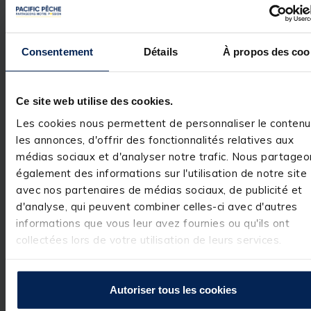
Avis vérifié
pas pratique; coupe pa
toujours bien 

Consentement
Détails
À propos des coo
dpnc quand on est avec 
Basé sur
2
avis soumis à un
12/100 compliqué!
contrôle
Avis du
21/08/2024
, suite
Voir tous les avis sur ce site
expérience du
20/07/2024
Ce site web utilise des cookies.
5
étoiles
1
Utile
(0)
Les cookies nous permettent de personnaliser le contenu
Signaler
4
étoiles
0
les annonces, d'offrir des fonctionnalités relatives aux
3
étoiles
0
médias sociaux et d'analyser notre trafic. Nous partageo
Réponse de
2
étoiles
0
également des informations sur l'utilisation de notre site
pacificpeche.com
1
étoile
1
avec nos partenaires de médias sociaux, de publicité et
Bonjour,

d'analyse, qui peuvent combiner celles-ci avec d'autres
Merci beaucoup 
informations que vous leur avez fournies ou qu'ils ont
votre 
commentaire. 

collectées lors de votre utilisation de leurs services.
Nous prenons 
note de votre 
commentaire, 
Autoriser tous les cookies
nous allons faire 
remonter 