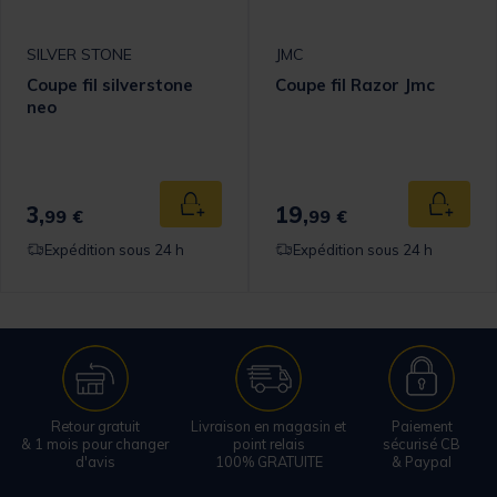
SILVER STONE
JMC
Coupe fil silverstone
Coupe fil Razor Jmc
neo
omer Rating
3,
19,
 au panier
Ajouter au panier
Ajouter
99 €
99 €
Expédition sous 24 h
Expédition sous 24 h
Retour gratuit
Livraison en magasin et
Paiement
& 1 mois pour changer
point relais
sécurisé CB
d'avis
100% GRATUITE
& Paypal