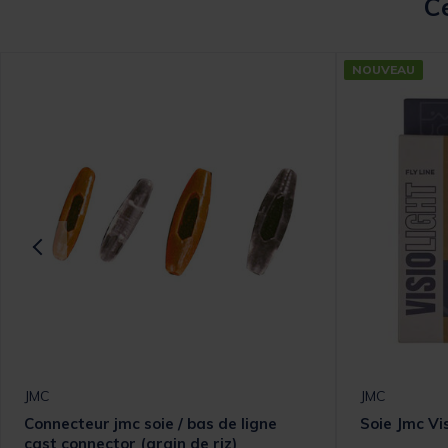
Ce
NOUVEAU
JMC
JMC
Connecteur jmc soie / bas de ligne
Soie Jmc Vi
cast connector (grain de riz)