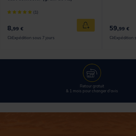
[object Object] out of 5 Customer Rating
(1)
8,
59,
 au panier
Ajouter au panier
99 €
99 €
Expédition sous 7 jours
Expédition 
Retour gratuit
& 1 mois pour changer d'avis