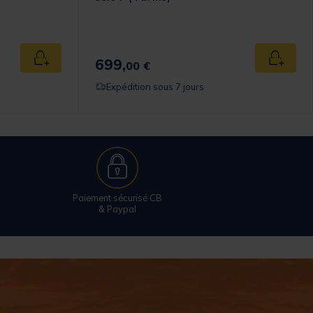
699,
Ajouter au panier
Ajouter
00 €
Expédition sous 7 jours
Paiement sécurisé CB
& Paypal