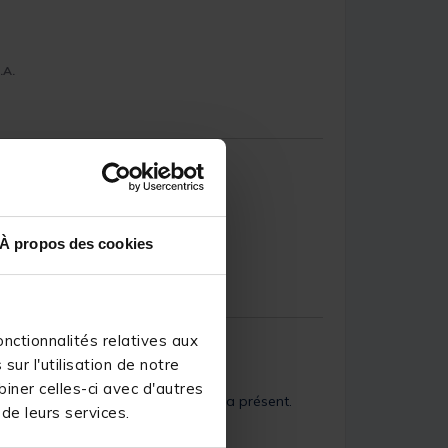
.A.
ais propose une jonction solide
À propos des cookies
.A.
nctionnalités relatives aux
ur l'utilisation de notre
iner celles-ci avec d'autres
eilleures que j'ai pu utiliser jesqu'a présent.
 de leurs services.
.A.