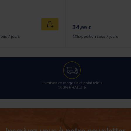
34,
Ajouter au panier
99 €
sous 7 jours
Expédition sous 7 jours
Livraison en magasin et point relais
100% GRATUITE
Inscrivez-vous à notre newsletter