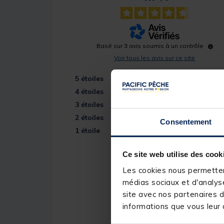
Basé sur
3
avis soumis à un contrôle
Voir tous les avis sur ce site
5
étoiles
4
étoiles
3
étoiles
2
étoiles
Consentement
1
étoile
Ce site web utilise des cook
Les cookies nous permettent
médias sociaux et d'analyse
site avec nos partenaires d
informations que vous leur a