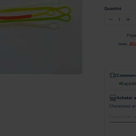
Quantité
−
+
1
Pay
avec
Commande
Expédit
Acheter 
Choisissez un
Rechercher v