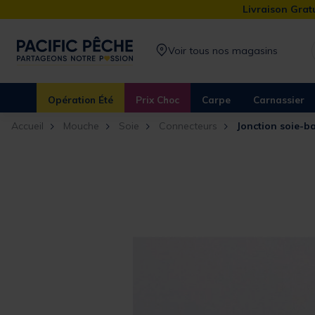
Livraison Gratu
Voir tous nos magasins
Opération Été
Prix Choc
Carpe
Carnassier
Accueil
Mouche
Soie
Connecteurs
Jonction soie-b