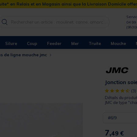
ite* en Relais et en Magasin ainsi que la Livraison Domicile offe
Servic
04 99 
(9h30
Silure
Coup
Feeder
Mer
Truite
Mouche
as de ligne mouche jmc
Jonction soi
[object Object]
(3)
Détails du produi
JMC de type "cha
#6/9
7,
49 €