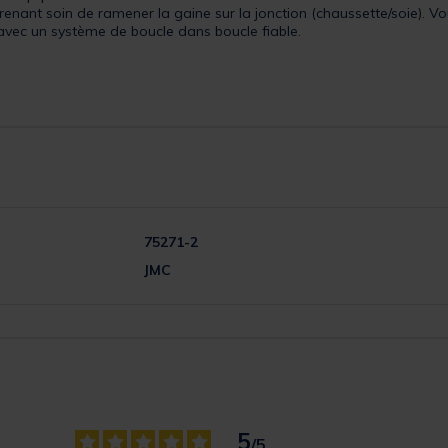
n prenant soin de ramener la gaine sur la jonction (chaussette/soie). 
avec un système de boucle dans boucle fiable.
75271-2
JMC
5
/
5