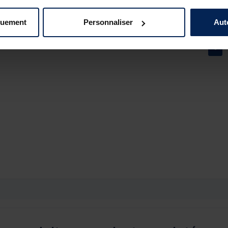
Utile
(0)
Signaler
quement
Personnaliser
Aut
1