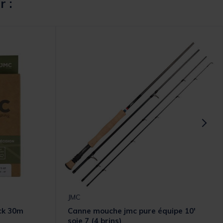
r :
JMC
ck 30m
Canne mouche jmc pure équipe 10'
soie 7 (4 brins)