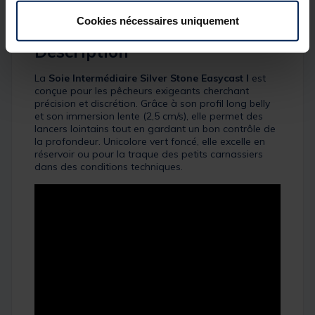
Description & détails
Cookies nécessaires uniquement
Description
La
Soie Intermédiaire Silver Stone Easycast I
est
conçue pour les pêcheurs exigeants cherchant
précision et discrétion. Grâce à son profil long belly
et son immersion lente (2,5 cm/s), elle permet des
lancers lointains tout en gardant un bon contrôle de
la profondeur. Unicolore vert foncé, elle excelle en
réservoir ou pour la traque des petits carnassiers
dans des conditions techniques.