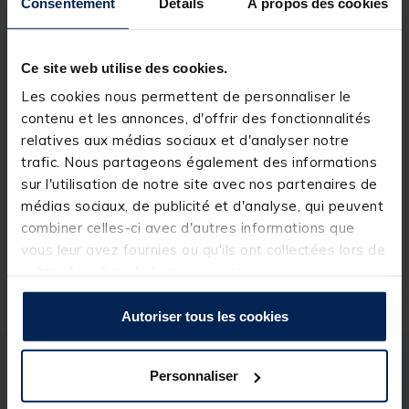
Consentement
Détails
À propos des cookies
Expédition sous 24 h
Ce site web utilise des cookies.
-35%
1
ER
PRIX
SILVER STONE
Les cookies nous permettent de personnaliser le
Canne mouche silverstone redwave
contenu et les annonces, d'offrir des fonctionnalités
10' soie 7-8 (3 brins)
relatives aux médias sociaux et d'analyser notre
trafic. Nous partageons également des informations
(3)
[object Object] out of 5 Customer Rating
sur l'utilisation de notre site avec nos partenaires de
Price reduced from
to
59,99 €
médias sociaux, de publicité et d'analyse, qui peuvent
38,
Ajouter a
99 €
combiner celles-ci avec d'autres informations que
Expédition sous 24 h
vous leur avez fournies ou qu'ils ont collectées lors de
votre utilisation de leurs services.
Autoriser tous les cookies
Description
Spécifications
Personnaliser