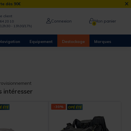
×
rte dès 90€
e client
Connexion
Mon panier
64 20 10
0
/12h30 - 13h30/17h)
Navigation
Equipement
Destockage
Marques
provisionnement
s intéresser
-30%