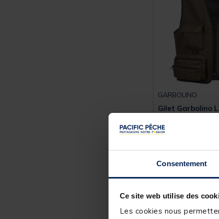
GARBOLINO
Gilet Garbolino 
Price reduced from
to
44,99 €
34,
Consentement
99 €
Expédition sous 2
Ce site web utilise des cook
Les cookies nous permettent