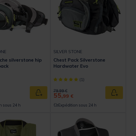
ONE
SILVER STONE
che silverstone hip
Chest Pack Silverstone
pack
Hardwater Evo
[object Object] out of 5 Customer Rating
(1)
ed from
Price reduced from
to
79,99 €
55,
Ajouter au panier
Ajouter au
99 €
n sous 24 h
Expédition sous 24 h