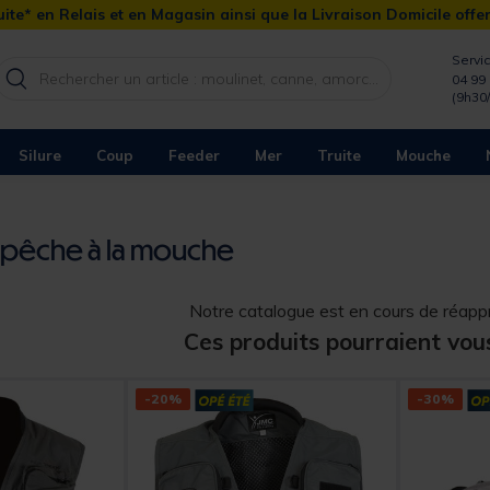
ite* en Relais et en Magasin ainsi que la Livraison Domicile offe
Servic
04 99 
(9h30
Silure
Coup
Feeder
Mer
Truite
Mouche
 pêche à la mouche
Notre catalogue est en cours de réap
Ces produits pourraient vou
-20%
-30%