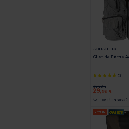
AQUATREKK
Gilet de Pêche 
[object Object] ou
(3)
Price reduced from
to
39,99 €
29,
99 €
Expédition sous 2
-22%