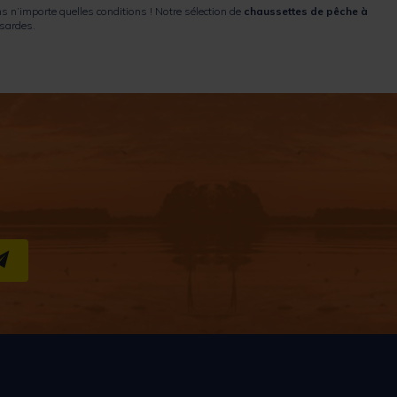
 n’importe quelles conditions ! Notre sélection de
chaussettes de pêche à
ssardes.
S''INSCRIRE