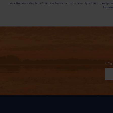
Les vêtements de pêche à la mouche sont conçus pour répondre aux exigences 
la mo
* Em