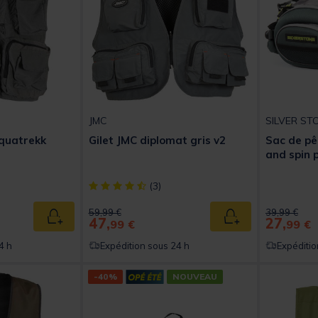
JMC
SILVER ST
Aquatrekk
Gilet JMC diplomat gris v2
Sac de pê
and spin 
t of 5 Customer Rating
[object Object] out of 5 Customer Rating
(3)
Price reduced from
to
Price reduc
to
59,99 €
39,99 €
47,
27,
Ajouter au panier
Ajouter au panier
99 €
99 €
4 h
Expédition sous 24 h
Expéditio
-40%
NOUVEAU