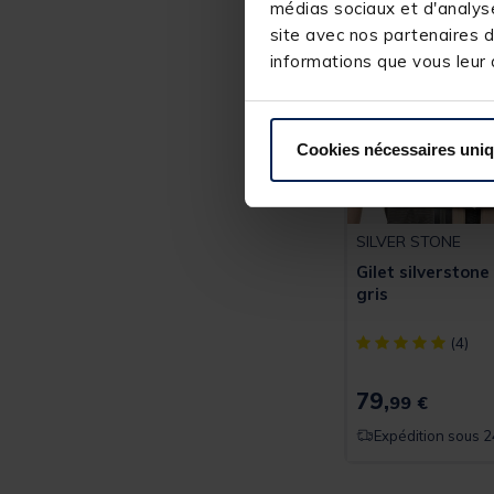
médias sociaux et d'analyse
site avec nos partenaires d
informations que vous leur a
Cookies nécessaires uni
SILVER STONE
Gilet silverston
gris
[object Object] ou
(4)
79,
99 €
Expédition sous 2