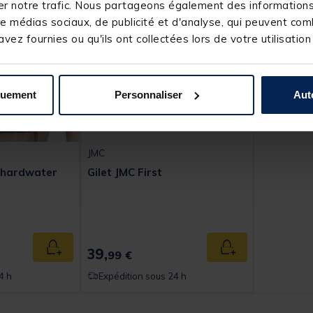
r notre trafic. Nous partageons également des informations s
e médias sociaux, de publicité et d'analyse, qui peuvent comb
vez fournies ou qu'ils ont collectées lors de votre utilisation
quement
Personnaliser
Aut
JMC
e hardwater
Gilet JMC First
t of 5 Customer Rating
39,
Ajouter au panier
Ajouter au panier
99 €
4 h
Expédition sous 24 h