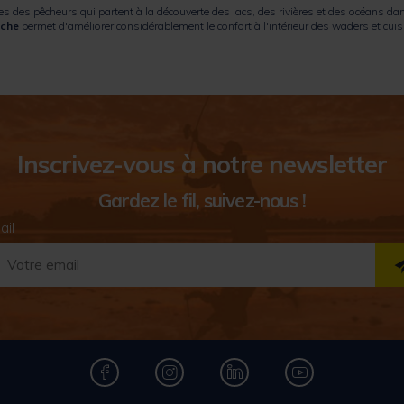
des pêcheurs qui partent à la découverte des lacs, des rivières et des océans dans
uche
permet d'améliorer considérablement le confort à l'intérieur des waders et cui
Inscrivez-vous à notre newsletter
Gardez le fil, suivez-nous !
ail