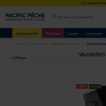
Livraison Gratu
Voir tous nos magasins
Opération Été
Prix Choc
Carpe
Carnassier
Accueil
Mouche
Vêtements / Gilets
Chaussettes
Chaussettes
Filtrer
-25%