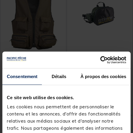
GARBOLINO
STROW
Gilet Garbolino Long
Chest Pack Strow Wilder
Serinity
Consentement
Détails
À propos des cookies
Price reduced from
to
Price reduced from
to
44,99 €
34,99 €
Ce site web utilise des cookies.
34,
20,
Ajouter au panier
Ajout
99 €
99 €
Les cookies nous permettent de personnaliser le
Expédition sous 24 h
Expédition sous 24 h
contenu et les annonces, d'offrir des fonctionnalités
relatives aux médias sociaux et d'analyser notre
trafic. Nous partageons également des informations