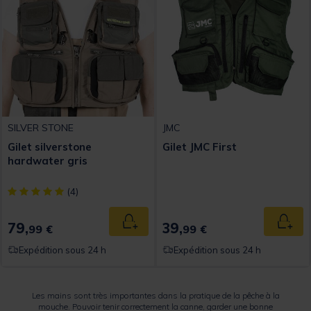
SILVER STONE
JMC
Gilet silverstone
Gilet JMC First
hardwater gris
[object Object] out of 5 Customer Rating
(4)
79,
39,
Ajouter au panier
Ajout
99 €
99 €
Expédition sous 24 h
Expédition sous 24 h
Les mains sont très importantes dans la pratique de la pêche à la
mouche. Pouvoir tenir correctement la canne, garder une bonne