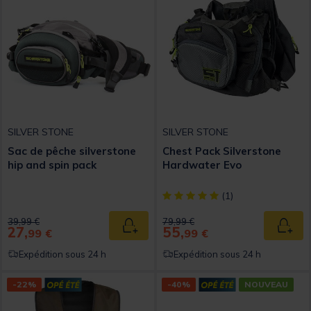
SILVER STONE
SILVER STONE
Sac de pêche silverstone
Chest Pack Silverstone
hip and spin pack
Hardwater Evo
[object Object] out of 5 Custom
(1)
Price reduced from
to
Price reduced from
to
39,99 €
79,99 €
27,
55,
Ajouter au panier
Ajout
99 €
99 €
Expédition sous 24 h
Expédition sous 24 h
-22%
-40%
NOUVEAU