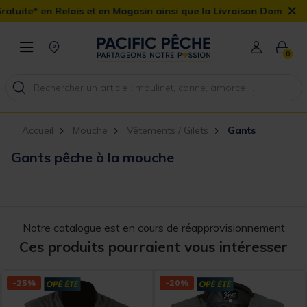
×
ais et en Magasin ainsi que la Livraison Domicile offerte dès 90€
0
Accueil
Mouche
Vêtements / Gilets
Gants
Gants pêche à la mouche
Notre catalogue est en cours de réapprovisionnement
Ces produits pourraient vous intéresser
-25%
-20%