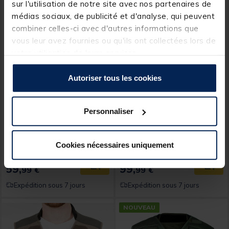
sur l'utilisation de notre site avec nos partenaires de
médias sociaux, de publicité et d'analyse, qui peuvent
combiner celles-ci avec d'autres informations que
vous leur avez fournies ou qu'ils ont collectées lors de
votre utilisation de leurs services.
Autoriser tous les cookies
JMC
JMC
Gilet jmc tradition olive v2
Gilet JMC Evasion
Personnaliser
[object Object] out of 5 Custom
(1)
Cookies nécessaires uniquement
59,
99,
Ajouter au panier
Ajout
99 €
99 €
Expédition sous 7 jours
Expédition sous 7 jours
NOUVEAU