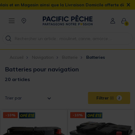
×
Magasin ainsi que la Livraison Domicile offerte dès 90€
0
Accueil
Navigation
Batterie
Batteries
Batteries pour navigation
20 articles
Trier par
Filtrer
2
-10%
-10%