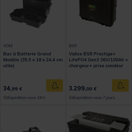
VDM
BSR
Bac à Batterie Grand
Valise BSR Prestige+
Modèle (35.5 x 18 x 24.4 cm
LifePO4 Gen3 36V/100Ah +
utile)
chargeur+ prise sondeur
34,
3.299,
Ajouter au panier
Ajout
99 €
00 €
Expédition sous 24 h
Expédition sous 7 jours