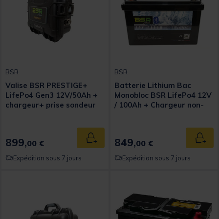
BSR
BSR
Valise BSR PRESTIGE+
Batterie Lithium Bac
LifePo4 Gen3 12V/50Ah +
Monobloc BSR LifePo4 12V
chargeur+ prise sondeur
/ 100Ah + Chargeur non-
étanche 10A
899,
849,
Ajouter au panier
Ajout
00 €
00 €
Expédition sous 7 jours
Expédition sous 7 jours