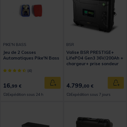
PIKE'N BASS
BSR
Jeu de 2 Cosses
Valise BSR PRESTIGE+
Automatiques Pike'N Bass
LifePO4 Gen3 36V/200Ah +
chargeur+ prise sondeur
[object Object] out of 5 Customer Rating
(4)
16,
4.799,
Ajouter au panier
Ajout
99 €
00 €
Expédition sous 24 h
Expédition sous 7 jours