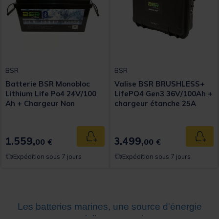
BSR
BSR
Batterie BSR Monobloc
Valise BSR BRUSHLESS+
Lithium Life Po4 24V/100
LifePO4 Gen3 36V/100Ah +
Ah + Chargeur Non
chargeur étanche 25A
Etanche 10A
1.559,
3.499,
Ajouter au panier
Ajout
00 €
00 €
Expédition sous 7 jours
Expédition sous 7 jours
Les batteries marines, une source d'énergie
essentielle pour naviguer