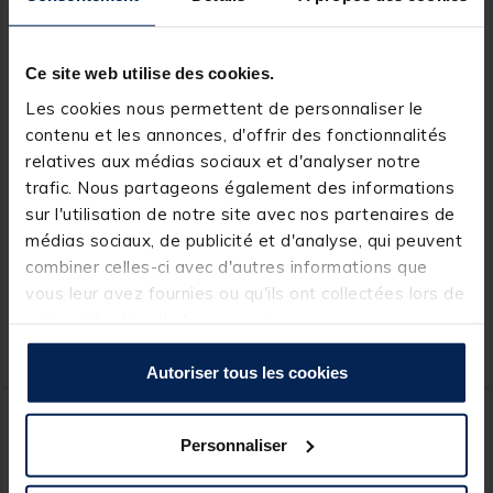
Ce site web utilise des cookies.
Les cookies nous permettent de personnaliser le
contenu et les annonces, d'offrir des fonctionnalités
relatives aux médias sociaux et d'analyser notre
BSR
BSR
trafic. Nous partageons également des informations
Valise BSR BRUSHLESS+
Valise BSR Brushless+
sur l'utilisation de notre site avec nos partenaires de
LifePO4 Gen3 24V/100Ah +
LifePO4 Gen3 36V/200Ah +
médias sociaux, de publicité et d'analyse, qui peuvent
chargeur étanche 10A
chargeur étanche 25A
combiner celles-ci avec d'autres informations que
vous leur avez fournies ou qu'ils ont collectées lors de
votre utilisation de leurs services.
2.599,
4.899,
Ajouter au panier
Ajout
00 €
00 €
Expédition sous 7 jours
Expédition sous 7 jours
Autoriser tous les cookies
Personnaliser