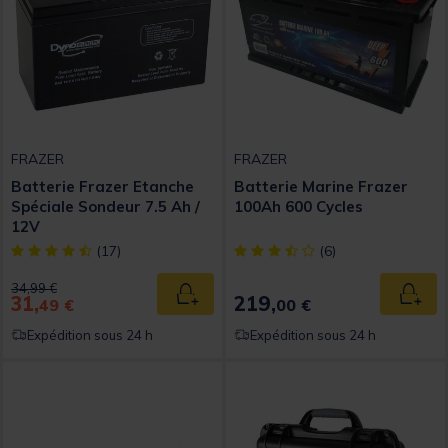
FRAZER
FRAZER
Batterie Frazer Etanche
Batterie Marine Frazer
Spéciale Sondeur 7.5 Ah /
100Ah 600 Cycles
12V
[object Object] out of 5 Customer Rating
[object Object] out of 5 Custom
(17)
(6)
Price reduced from
to
34,99 €
31,
219,
Ajouter au panier
Ajout
49 €
00 €
Expédition sous 24 h
Expédition sous 24 h