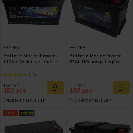
FRAZER
FRAZER
Batterie Marine Frazer
Batterie Marine Frazer
110Ah Décharge Légère
62Ah Décharge Légère
[object Object] out of 5 Customer Rating
(13)
Price reduced from
to
Price reduced from
to
169,00 €
119,00 €
152,
107,
Ajouter au panier
Ajout
10 €
10 €
Expédition sous 24 h
Expédition sous 24 h
-10%