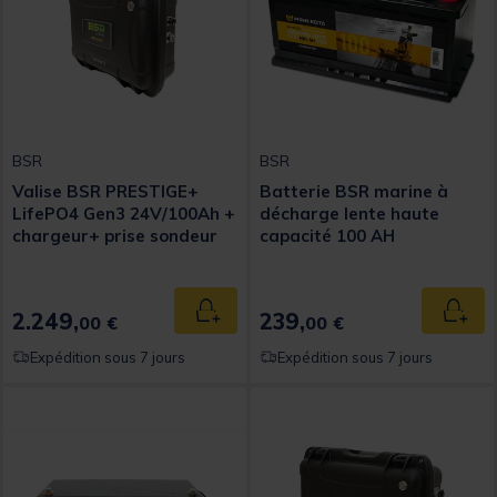
BSR
BSR
Valise BSR PRESTIGE+
Batterie BSR marine à
LifePO4 Gen3 24V/100Ah +
décharge lente haute
chargeur+ prise sondeur
capacité 100 AH
2.249,
239,
Ajouter au panier
Ajout
00 €
00 €
Expédition sous 7 jours
Expédition sous 7 jours