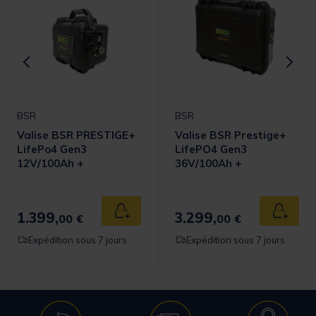
BSR
BSR
Valise BSR PRESTIGE+
Valise BSR Prestige+
LifePo4 Gen3
LifePO4 Gen3
12V/100Ah +
36V/100Ah +
chargeur+ prise
chargeur+ prise
sondeur
sondeur
1.399,
3.299,
 au panier
Ajouter au panier
Ajouter
00 €
00 €
Expédition sous 7 jours
Expédition sous 7 jours