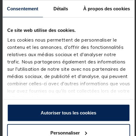
Prise Amphénol 60A > branchement
moteur &
chargeur.
Consentement
Détails
À propos des cookies
Merci de vérifier que la consommation de votre
moteur n’excède pas la consommation maximale
acceptée par la batterie.
Ce site web utilise des cookies.
- Consommation moteur maximum tolérée = 60A
Les cookies nous permettent de personnaliser le
contenu et les annonces, d'offrir des fonctionnalités
Prise rapide 30A > sortie 12 volts régulée
pour
électronique de bord
.
relatives aux médias sociaux et d'analyser notre
trafic. Nous partageons également des informations
APPLI BSR-LITHIUM
sur l'utilisation de notre site avec nos partenaires de
médias sociaux, de publicité et d'analyse, qui peuvent
APPLI BSR-LITHIUM qui fournit en instantané :
combiner celles-ci avec d'autres informations que vous
- Consommation
leur avez fournies ou qu'ils ont collectées lors de votre
utilisation de leurs services.
- Nombre de cycles
- Alerte sécurité
Autoriser tous les cookies
- Surveillance cellule
- Equilibrage actif
Personnaliser