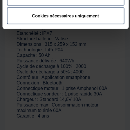
- SAV à distance
Cookies nécessaires uniquement
Détails
Type : Prestige +
Etanchéité : IPX7
Structure batterie : Valise
Dimensions : 315 x 259 x 152 mm
Technologie : LiFeP04
Capacité : 50 Ah
Puissance délivrée : 640Wh
Cycle de décharge à 100% : 2000
Cycle de décharge à 50% : 4000
Contrôleur : Application smartphone
Connexion : Bluetooth
Connectique moteur : 1 prise Amphenol 60A
Connectique sondeur : 1 prise rapide 30A
Chargeur : Standard 14,6V 10A
Puissance max : Consommation moteur
maximum tolérée 60A
Garantie : 4 ans