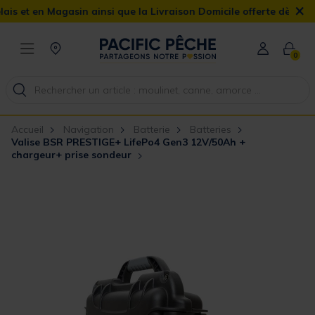
×
 en Magasin ainsi que la Livraison Domicile offerte dès 90€
0
Accueil
Navigation
Batterie
Batteries
Valise BSR PRESTIGE+ LifePo4 Gen3 12V/50Ah +
chargeur+ prise sondeur