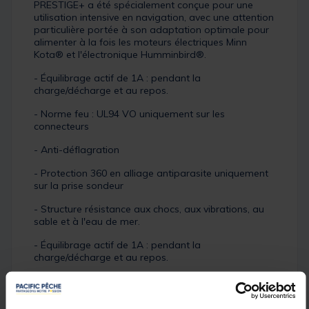
PRESTIGE+ a été spécialement conçue pour une
utilisation intensive en navigation, avec une attention
particulière portée à son adaptation optimale pour
alimenter à la fois les moteurs électriques Minn
Kota® et l'électronique Humminbird®.
- Équilibrage actif de 1A : pendant la
charge/décharge et au repos.
- Norme feu : UL94 VO uniquement sur les
connecteurs
- Anti-déflagration
- Protection 360 en alliage antiparasite uniquement
sur la prise sondeur
- Structure résistance aux chocs, aux vibrations, au
sable et à l'eau de mer.
- Équilibrage actif de 1A : pendant la
charge/décharge et au repos.
CONNECTIQUE :