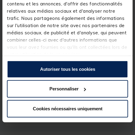
contenu et les annonces, d'offrir des fonctionnalités
C’est le choix de qualité pour celui désirant installer
relatives aux médias sociaux et d'analyser notre
un siège type bicyclette. Il viendra parfaitement
s’adapter à l’embase de siège Frazer (vendue
trafic. Nous partageons également des informations
séparément).
sur l'utilisation de notre site avec nos partenaires de
médias sociaux, de publicité et d'analyse, qui peuvent
Caractéristiques :
combiner celles-ci avec d'autres informations que
Dimensions : hauteur ajustable de 55 à 73 cm.
vous leur avez fournies ou qu'ils ont collectées lors de
votre utilisation de leurs services.
Autoriser tous les cookies
Spécifications
Personnaliser
Réf.
143280-1
Marque
FRAZER
Cookies nécessaires uniquement