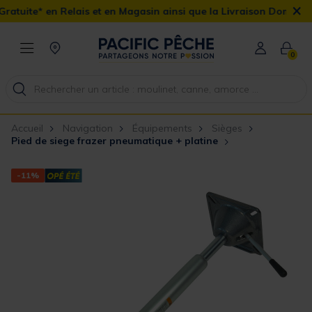
×
ais et en Magasin ainsi que la Livraison Domicile offerte dès 90€
0
Accueil
Navigation
Équipements
Sièges
Pied de siege frazer pneumatique + platine
-11%