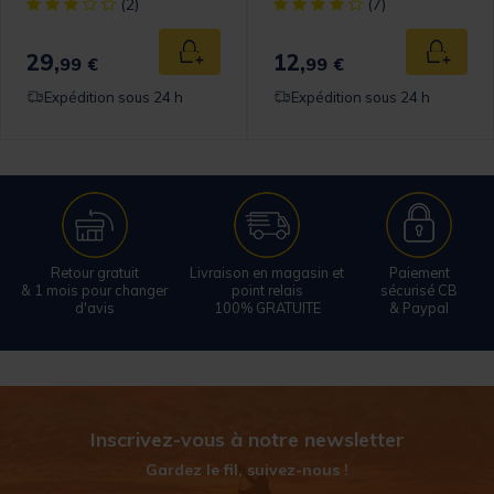
[object Object] out of 5 Customer Rating
[object Object] out of 5 Cust
(2)
(7)
29,
12,
 au panier
Ajouter au panier
Ajouter
99 €
99 €
Expédition sous 24 h
Expédition sous 24 h
Retour gratuit
Livraison en magasin et
Paiement
& 1 mois pour changer
point relais
sécurisé CB
d'avis
100% GRATUITE
& Paypal
Inscrivez-vous à notre newsletter
Gardez le fil, suivez-nous !