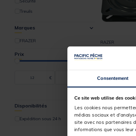
Sécurité
Treuils
Sièges
Marques
Outils
FRAZER
Lampes
FRAZER
Platine tournant
Aménagement Barque
Prix
Equipements Divers
[object Object] ou
(7)
€
€
Consentement
12,
99 €
Expédition sous 2
Ce site web utilise des cook
Disponibilités
Les cookies nous permettent
médias sociaux et d'analyse
Expédition sous 24 h
site avec nos partenaires d
informations que vous leur a