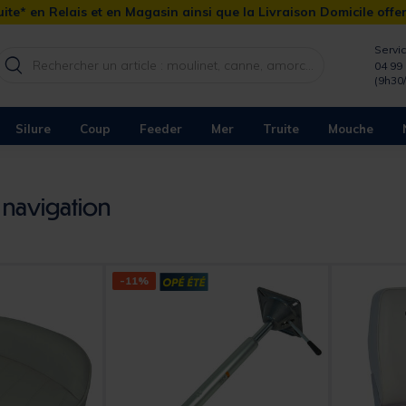
ite* en Relais et en Magasin ainsi que la Livraison Domicile offe
Servic
04 99 
(9h30
Silure
Coup
Feeder
Mer
Truite
Mouche
 navigation
-11%