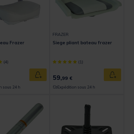
FRAZER
eau Frazer
Siege pliant bateau frazer
ect] out of 5 Customer Rating
[object Object] out of 5 Customer Rating
(4)
(1)
59,
Ajouter au panier
Ajouter au
99 €
n sous 24 h
Expédition sous 24 h