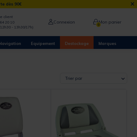
×
rte dès 90€
e client
Connexion
Mon panier
64 20 10
0
/12h30 - 13h30/17h)
Navigation
Equipement
Destockage
Marques
Trier par