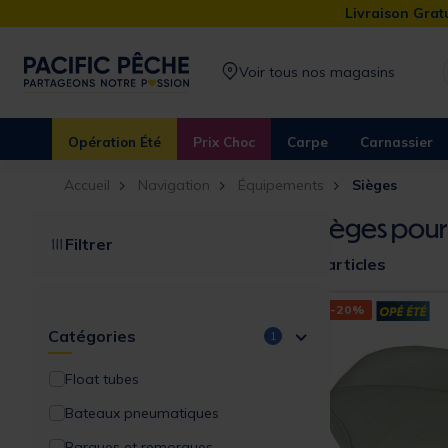
Livraison Gratu
Voir tous nos magasins
Opération Été
Prix Choc
Carpe
Carnassier
Accueil
Navigation
Équipements
Sièges
Sièges pour
Filtrer
9 articles
-20%
Catégories
1
Float tubes
Bateaux pneumatiques
Barques et remorques