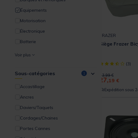
Équipements
Motorisation
Électronique
FRAZER
Batterie
Siège Frazer Bic
Bagagerie / Rangement
Voir plus
Wading et palmes
[object Object] ou
(3)
Sous-catégories
Packs
1
Price reduced from
to
33,99 €
27,
19 €
Accastillage
Expédition sous 2
Ancres
Daviers/Taquets
Cordages/Chaines
Portes Cannes