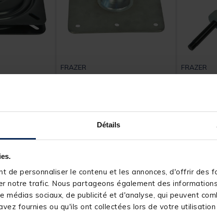
FRAZER
FRAZER
e 360° frazer
Embase pied siege frazer
Pied Fixe
t of 5 Customer Rating
[object Object] out of 5 Customer Rating
[object Obj
(2)
Détails
29,
24,
Ajouter au panier
Ajouter au panier
99 €
99 €
4 h
Expédition sous 24 h
Expéditio
ies.
 de personnaliser le contenu et les annonces, d'offrir des fo
r notre trafic. Nous partageons également des informations s
e médias sociaux, de publicité et d'analyse, qui peuvent comb
vez fournies ou qu'ils ont collectées lors de votre utilisation