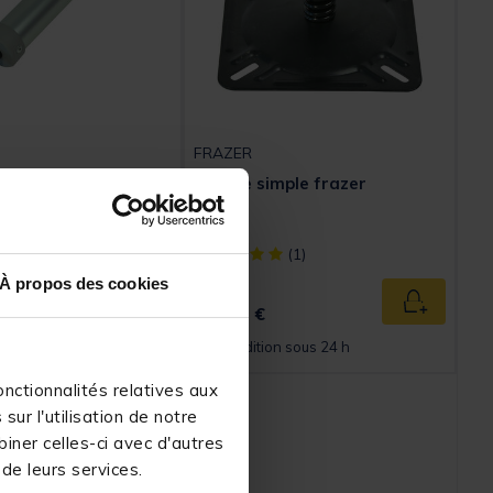
FRAZER
 Frazer 33cm
Platine simple frazer
ect] out of 5 Customer Rating
[object Object] out of 5 Customer Rating
(1)
(1)
À propos des cookies
19,
Ajouter au panier
Ajouter au
99 €
n sous 24 h
Expédition sous 24 h
nctionnalités relatives aux
ur l'utilisation de notre
iner celles-ci avec d'autres
 de leurs services.