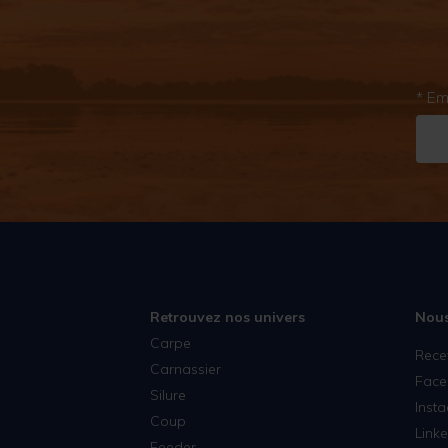
* Em
Retrouvez nos univers
Nous
Carpe
Rece
Carnassier
Face
Silure
Inst
Coup
Linke
Feeder