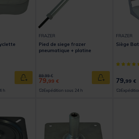
FRAZER
FRAZER
yclette
Pied de siege frazer
Siège Bat
pneumatique + platine
t of 5 Customer Rating
[object Obj
Price reduced from
to
89,99 €
79,
79,
Ajouter au panier
Ajouter au panier
99 €
99 €
4 h
Expédition sous 24 h
Expéditio