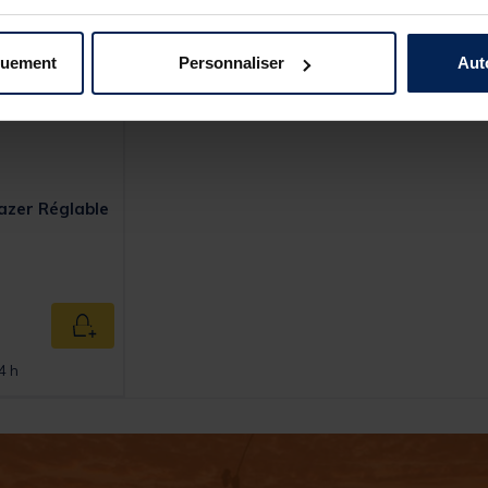
quement
Personnaliser
Aut
azer Réglable
Ajouter au panier
4 h