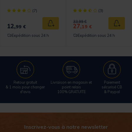
omer Rating
[object Object] out of 5 Customer Rating
[object Object] out of 5 Cust
(7)
(3)
Price reduced from
to
33,99 €
12,
27,
 au panier
Ajouter au panier
Ajouter
99 €
19 €
Expédition sous 24 h
Expédition sous 24 h
Retour gratuit
Livraison en magasin et
Paiement
& 1 mois pour changer
point relais
sécurisé CB
d'avis
100% GRATUITE
& Paypal
Inscrivez-vous à notre newsletter