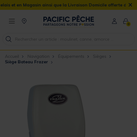
×
et en Magasin ainsi que la Livraison Domicile offerte dès 90€
0
Accueil
Navigation
Équipements
Sièges
Siège Bateau Frazer