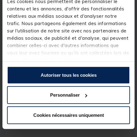
Les cookies nous permettent de personnaliser le
anti UV. Très confortable, ce siège a une très longue
contenu et les annonces, d'offrir des fonctionnalités
durée de vie même en conditions extrêmes.
relatives aux médias sociaux et d'analyser notre
trafic. Nous partageons également des informations
Détails
sur l'utilisation de notre site avec nos partenaires de
Caractéristiques du
Siège Bateau
:
médias sociaux, de publicité et d'analyse, qui peuvent
Hauteur : 53 cm.
combiner celles-ci avec d'autres informations que
Largeur : 40 cm.
vous leur avez fournies ou qu'ils ont collectées lors de
Profondeur 35 cm.
votre utilisation de leurs services.
Autoriser tous les cookies
Spécifications
Personnaliser
Réf.
143271-1
Cookies nécessaires uniquement
Marque
FRAZER