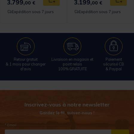
3.799,
3.199,
 au panier
Ajouter au panier
Ajouter
00 €
00 €
Expédition sous 7 jours
Expédition sous 7 jours
Retour gratuit
Livraison en magasin et
Paiement
& 1 mois pour changer
point relais
sécurisé CB
d'avis
100% GRATUITE
& Paypal
Inscrivez-vous à notre newsletter
Gardez le fil, suivez-nous !
* Email