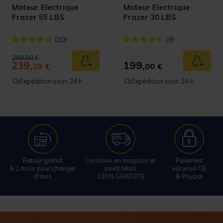
Moteur Electrique
Moteur Electrique
Frazer 55 LBS
Frazer 30 LBS
[object Object] out of 5 Customer Rating
[object Object] out of 5 Cust
(10)
(8)
Price reduced from
to
299,00 €
239,
199,
 au panier
Ajouter au panier
Ajouter
20 €
00 €
Expédition sous 24 h
Expédition sous 24 h
Retour gratuit
Livraison en magasin et
Paiement
& 1 mois pour changer
point relais
sécurisé CB
d'avis
100% GRATUITE
& Paypal