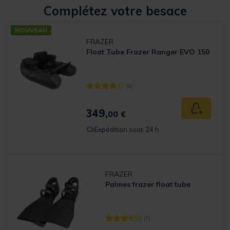
Complétez votre besace
NOUVEAU
FRAZER
Float Tube Frazer Ranger EVO 150
(5)
[object Object] out of 5 Customer Rating
349,
Ajouter a
00 €
Expédition sous 24 h
FRAZER
Palmes frazer float tube
(7)
[object Object] out of 5 Customer Ra