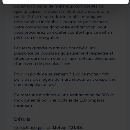
Construit à partir de matériaux composites de
qualité voici un moteur résistant aux chocs et à la
rouille. Grâce à son arbre inclinable et poignée
rétractable et inclinable, il pourra se positionner à
votre convenance dans votre embarcation, pour
vous procurerez un excellent confort que ce soit en
pêche ou en navigation.
Les tests grandeurs natures ont révélé une
puissance de poussée rigoureusement respectée et
atteinte; qui n'a rien à envier aux moteurs électriques
d'un niveau de prix plus élevé.
Pour un poids de seulement 7.1 kg ce moteur fait
parti des plus légers du marché pour un transport et
une manipulation aisé.
Ce moteur est adapté à une embarcation de 300 kg
max alimenté par une batterie de 110 ampères
minimum.
Détails
Caractéristiques du
Moteur 40 LBS
: