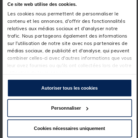
Description
Spécifications
Ce site web utilise des cookies.
Les cookies nous permettent de personnaliser le
contenu et les annonces, d'offrir des fonctionnalités
Description & détails
relatives aux médias sociaux et d'analyser notre
trafic. Nous partageons également des informations
Description
sur l'utilisation de notre site avec nos partenaires de
Performance et confort d’utilisation sont les
médias sociaux, de publicité et d'analyse, qui peuvent
principaux atouts de ce
moteur électrique FRAZER
combiner celles-ci avec d'autres informations que vous
qui répondra aux besoins des pêcheurs les plus
leur avez fournies ou qu'ils ont collectées lors de votre
exigeants. Les moteurs électriques Frazer sont
construits à partir de matériaux composites
utilisation de leurs services.
robustes pour une excellente longévité. Les dernières
innovations techniques qu’ils intègrent assurent une
Autoriser tous les cookies
puissance sans faille et une très grande facilité
d’usage. Cette nouvelle gamme de moteurs
électriques 12v est sans aucun doute le meilleur
rapport qualité/prix à ce jour. Le
moteur Frazer 40
Personnaliser
lbs
au design très élégant et sportif va très vite
devenir le moteur électrique de référence pour la
pêche
de la
carpe
et du
carnassier
. Il équipera les
embarcations
les plus légères pour une navigation
Cookies nécessaires uniquement
silencieuse et rapide.