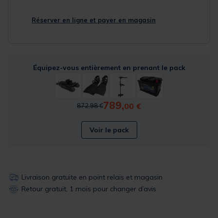
Réserver en ligne et payer en magasin
Équipez-vous entièrement en prenant le pack
789,
Price reduced from
to
00 €
872,98 €
Voir le pack
Livraison gratuite en point relais et magasin
Retour gratuit, 1 mois pour changer d’avis