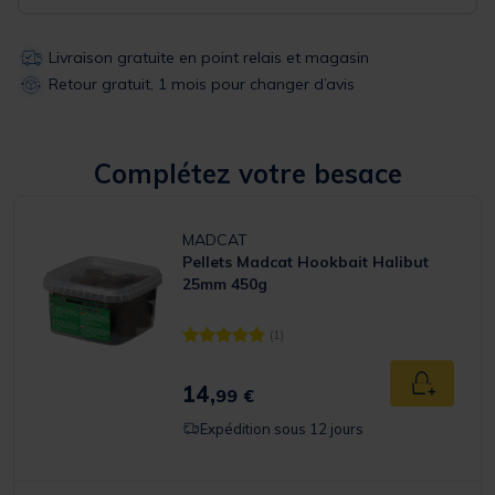
Livraison gratuite en point relais et magasin
Retour gratuit, 1 mois pour changer d’avis
Complétez votre besace
MADCAT
Pellets Madcat Hookbait Halibut
25mm 450g
(1)
[object Object] out of 5 Customer Rating
14,
Ajouter a
99 €
Expédition sous 12 jours