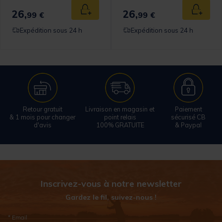
26,
26,
 au panier
Ajouter au panier
Ajouter
99 €
99 €
Expédition sous 24 h
Expédition sous 24 h
Retour gratuit
Livraison en magasin et
Paiement
& 1 mois pour changer
point relais
sécurisé CB
d'avis
100% GRATUITE
& Paypal
Inscrivez-vous à notre newsletter
Gardez le fil, suivez-nous !
* Email