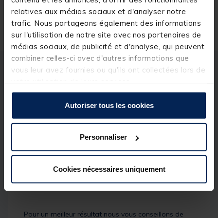
Expédition sous 24 h
relatives aux médias sociaux et d'analyser notre
trafic. Nous partageons également des informations
sur l'utilisation de notre site avec nos partenaires de
médias sociaux, de publicité et d'analyse, qui peuvent
combiner celles-ci avec d'autres informations que
vous leur avez fournies ou qu'ils ont collectées lors de
Description
Spécifications
votre utilisation de leurs services.
Description & détails
Autoriser tous les cookies
Description
Personnaliser
Augmenter le gout et l'odeur de vos pellets avec la
sauce pour pellets Madcat spécialement conçue
pour aider à augmenter le bombre de touche que
Cookies nécessaires uniquement
vous obtenez, ou vous aider à déclencher une
touche lorsque la pêche est difficile.
Pour un meilleur résultat nous vous conseillons de