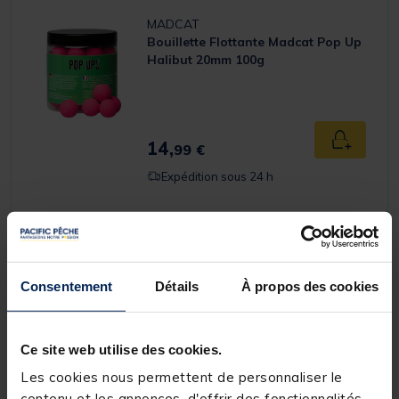
MADCAT
Bouillette Flottante Madcat Pop Up
Halibut 20mm 100g
14,
Ajouter a
99 €
Expédition sous 24 h
OVERFIGHT
Pellets Overfight Catfish Pellets
Consentement
Détails
À propos des cookies
10kg 25mm
(5)
[object Object] out of 5 Customer Rating
Ce site web utilise des cookies.
34,
Les cookies nous permettent de personnaliser le
Ajouter a
99 €
contenu et les annonces, d'offrir des fonctionnalités