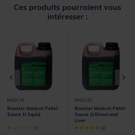
Ces produits pourraient vous
intéresser :
MADCAT
MADCAT
Booster Madcat Pellet
Booster Madcat Pellet
Sauce 1l Squid
Sauce 1l Blood and
Liver
[object Object] out of 5 Customer Rating
[object Object] out of 5 Cust
(1)
(1)