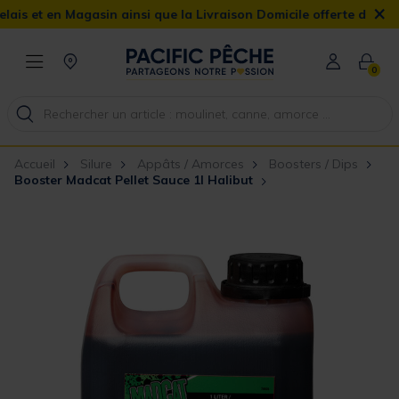
×
en Magasin ainsi que la Livraison Domicile offerte dès 90€
0
Accueil
Silure
Appâts / Amorces
Boosters / Dips
Booster Madcat Pellet Sauce 1l Halibut