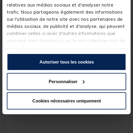
99 €
relatives aux médias sociaux et d'analyser notre
Expédition sous 24 h
trafic. Nous partageons également des informations
sur l'utilisation de notre site avec nos partenaires de
médias sociaux, de publicité et d'analyse, qui peuvent
combiner celles-ci avec d'autres informations que
vous leur avez fournies ou qu'ils ont collectées lors de
votre utilisation de leurs services.
Description
Spécifications
Autoriser tous les cookies
Description & détails
Personnaliser
Description
Ces pop up bien visible vous permettrons de
vraiment démarquer votre esche et d'équilibrer le
Cookies nécessaires uniquement
montage pour une meilleur mécanique et pique le
poisson comme il faut.