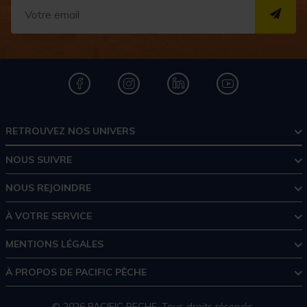
S''I
RETROUVEZ NOS UNIVERS
NOUS SUIVRE
NOUS REJOINDRE
À VOTRE SERVICE
MENTIONS LÉGALES
À PROPOS DE PACIFIC PÊCHE
© 2026 PACIFIC PECHE. Tous droits réservés.