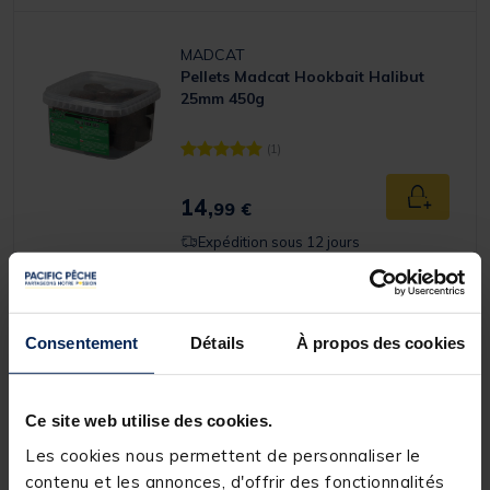
MADCAT
Pellets Madcat Hookbait Halibut
25mm 450g
(1)
[object Object] out of 5 Customer Rating
14,
Ajouter a
99 €
Expédition sous 12 jours
OVERFIGHT
Consentement
Détails
À propos des cookies
Pellets Overfight Catfish Pellets
10kg 25mm
Ce site web utilise des cookies.
(5)
[object Object] out of 5 Customer Rating
Les cookies nous permettent de personnaliser le
contenu et les annonces, d'offrir des fonctionnalités
34,
Ajouter a