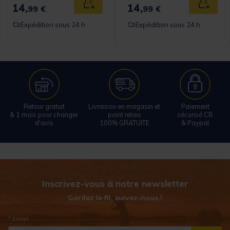
14,
14,
 au panier
Ajouter au panier
Ajouter
99 €
99 €
Expédition sous 24 h
Expédition sous 24 h
Retour gratuit
Livraison en magasin et
Paiement
& 1 mois pour changer
point relais
sécurisé CB
d'avis
100% GRATUITE
& Paypal
Inscrivez-vous à notre newsletter
Gardez le fil, suivez-nous !
* Email