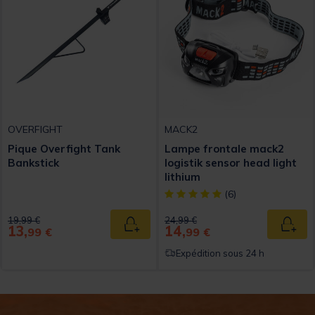
OVERFIGHT
MACK2
Pique Overfight Tank
Lampe frontale mack2
Bankstick
logistik sensor head light
lithium
[object Object] out of 5 Custom
(6)
Price reduced from
to
Price reduced from
to
19,99 €
24,99 €
13,
14,
Ajouter au panier
Ajout
99 €
99 €
Expédition sous 24 h