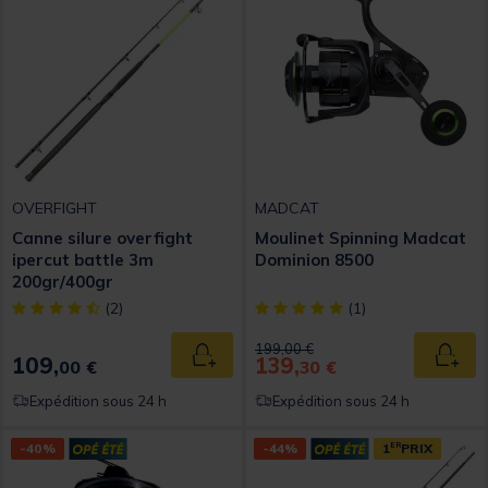
OVERFIGHT
MADCAT
Canne silure overfight
Moulinet Spinning Madcat
ipercut battle 3m
Dominion 8500
200gr/400gr
[object Object] out of 5 Customer Rating
[object Object] out of 5 Custom
(2)
(1)
Price reduced from
to
199,00 €
109,
139,
Ajouter au panier
Ajout
00 €
30 €
Expédition sous 24 h
Expédition sous 24 h
-40%
-44%
1
ER
PRIX