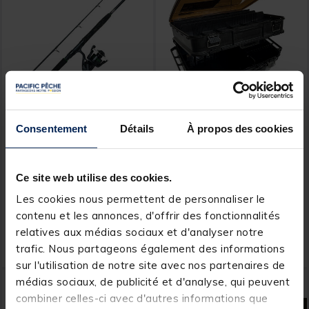
Consentement
Détails
À propos des cookies
MADCAT
VERSUS
Ensemble Silure Canne
Boite Versus VS-3080Noir
Madcat Belly Combo
48x35.6x18.6cm
1.70m, 100-250g +
Ce site web utilise des cookies.
Moulinet Penn Wrath II
[object Object] out of 5 Custom
(13)
Les cookies nous permettent de personnaliser le
5000
contenu et les annonces, d'offrir des fonctionnalités
Price reduced from
to
159,00 €
127,
89,
Ajouter au panier
Ajout
20 €
99 €
relatives aux médias sociaux et d'analyser notre
trafic. Nous partageons également des informations
Expédition sous 24 h
Expédition sous 24 h
sur l'utilisation de notre site avec nos partenaires de
médias sociaux, de publicité et d'analyse, qui peuvent
-29%
NOUVEAU
-50%
combiner celles-ci avec d'autres informations que