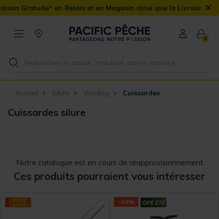
×
n Gratuite* en Relais et en Magasin ainsi que la Livraison Domici
0
Accueil
Silure
Wading
Cuissardes
Cuissardes silure
Notre catalogue est en cours de réapprovisionnement
Ces produits pourraient vous intéresser
-30%