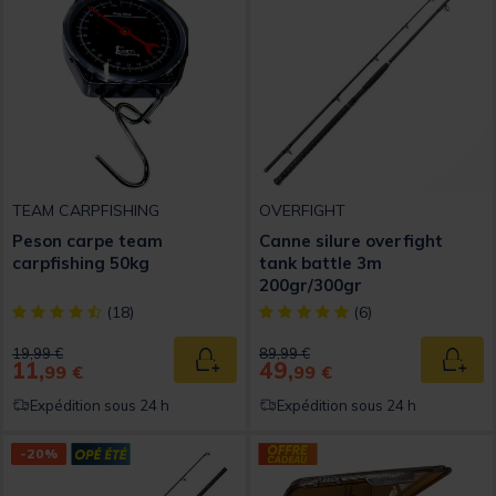
TEAM CARPFISHING
OVERFIGHT
Peson carpe team
Canne silure overfight
carpfishing 50kg
tank battle 3m
200gr/300gr
[object Object] out of 5 Customer Rating
[object Object] out of 5 Custom
(18)
(6)
Price reduced from
to
Price reduced from
to
19,99 €
89,99 €
11,
49,
Ajouter au panier
Ajout
99 €
99 €
Expédition sous 24 h
Expédition sous 24 h
-20%