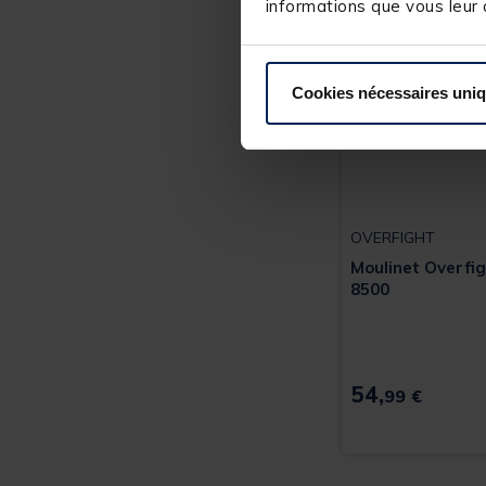
informations que vous leur a
Cookies nécessaires uni
OVERFIGHT
Moulinet Overfi
8500
54,
99 €