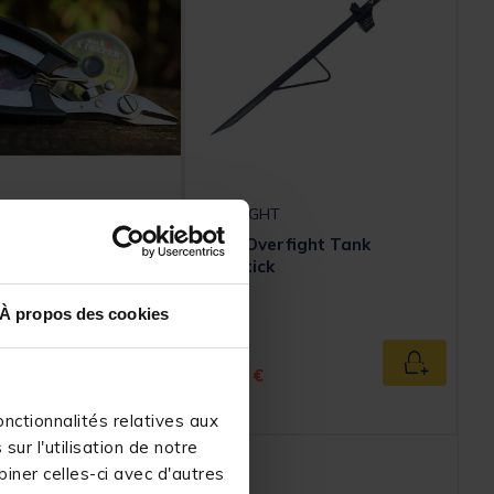
OVERFIGHT
 tresse carpe mack2
Pique Overfight Tank
id scissor
Bankstick
À propos des cookies
ed from
Price reduced from
to
19,99 €
13,
Ajouter au panier
Ajouter au
99 €
n sous 24 h
nctionnalités relatives aux
ur l'utilisation de notre
iner celles-ci avec d'autres