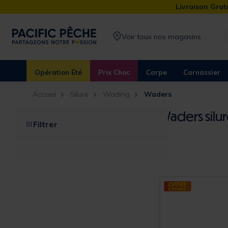
Livraison Gratu
Voir tous nos magasins
Opération Été
Prix Choc
Carpe
Carnassier
Accueil
Silure
Wading
Waders
Waders silu
Filtrer