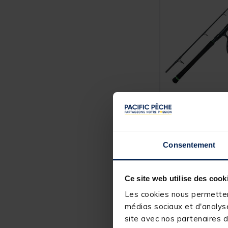
MADCAT
Ensemble Silure
Madcat Belly Co
100-250g + Moul
Wrath II 5000
Consentement
Price reduced from
to
159,00 €
127,
20 €
Ce site web utilise des cook
Expédition sous 2
Les cookies nous permettent
médias sociaux et d'analyse
NOUVEA
site avec nos partenaires d