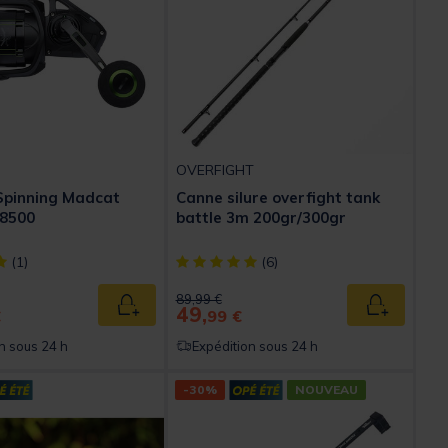
OVERFIGHT
Spinning Madcat
Canne silure overfight tank
 8500
battle 3m 200gr/300gr
ect] out of 5 Customer Rating
[object Object] out of 5 Customer Rating
(1)
(6)
ed from
Price reduced from
to
89,99 €
49,
Ajouter au panier
Ajouter au
€
99 €
n sous 24 h
Expédition sous 24 h
-30%
NOUVEAU