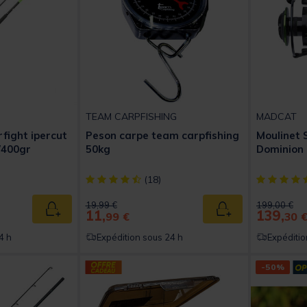
TEAM CARPFISHING
MADCAT
rfight ipercut
Peson carpe team carpfishing
Moulinet 
/400gr
50kg
Dominion
t of 5 Customer Rating
[object Object] out of 5 Customer Rating
[object Obj
(18)
Price reduced from
to
Price reduc
to
19,99 €
199,00 €
11,
139,
Ajouter au panier
Ajouter au panier
99 €
30 
4 h
Expédition sous 24 h
Expéditio
-50%