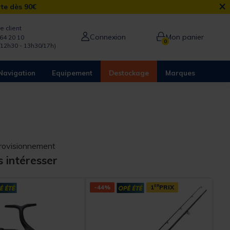
×
rte dès 90€
e client
Connexion
Mon panier
64 20 10
0
/12h30 - 13h30/17h)
Navigation
Equipement
Destockage
Marques
provisionnement
s intéresser
-44%
1
ER
PRIX