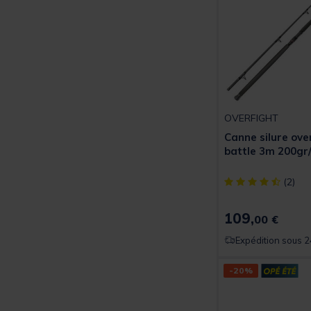
OVERFIGHT
Canne silure ove
battle 3m 200gr
[object Object] ou
(2)
109,
00 €
Expédition sous 2
-20%