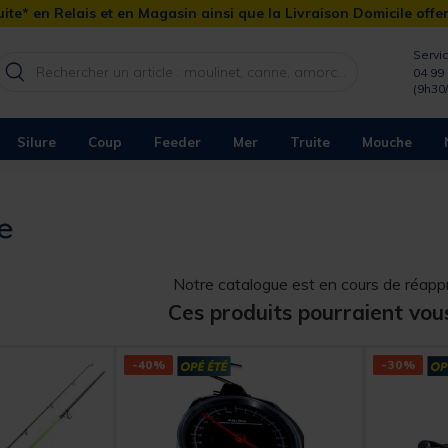
ite* en Relais et en Magasin ainsi que la Livraison Domicile offe
Servic
04 99 
(9h30
Silure
Coup
Feeder
Mer
Truite
Mouche
re
Notre catalogue est en cours de réap
Ces produits pourraient vou
-40%
-30%