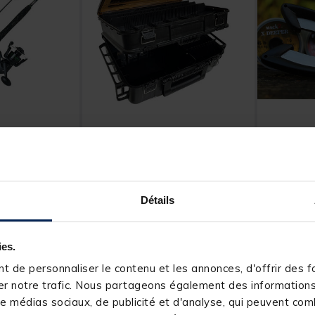
VERSUS
MACK2
 Canne
Boite Versus VS-3080Noir
Ciseaux à
mbo 1.70m,
48x35.6x18.6cm
heavy bra
inet Penn
[object Object] out of 5 Customer Rating
Détails
(13)
Price reduc
to
9,99 €
89,
4,
Ajouter au panier
Ajouter au panier
99 €
99 €
ies.
4 h
Expédition sous 24 h
Expéditio
 de personnaliser le contenu et les annonces, d'offrir des fo
r notre trafic. Nous partageons également des informations s
U
-20%
e médias sociaux, de publicité et d'analyse, qui peuvent comb