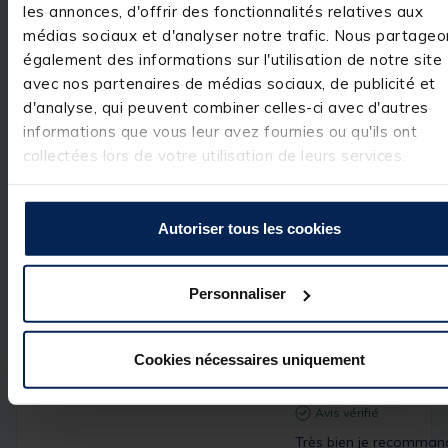
les annonces, d'offrir des fonctionnalités relatives aux
médias sociaux et d'analyser notre trafic. Nous partageo
Réponse de
pacificpeche.com
également des informations sur l'utilisation de notre site
Bonjour,

avec nos partenaires de médias sociaux, de publicité et
 Nous vous 
d'analyse, qui peuvent combiner celles-ci avec d'autres
remercions pour 
votre 
informations que vous leur avez fournies ou qu'ils ont
commentaire 
collectées lors de votre utilisation de leurs services.
très positif. Nous
sommes ravis 
d'avoir répondu 
à vos attentes et
Autoriser tous les cookies
de vous compter
parmi nos 
clients. C'est un 
réel plaisir.

Personnaliser
L’équipe Pacific 
Pêche
Cookies nécessaires uniquement
Avis vérifié
Très bien je recomman