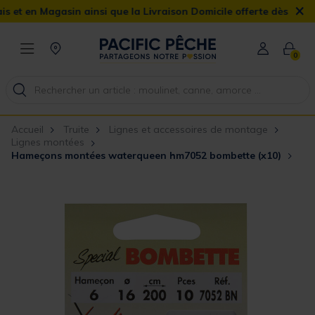
×
Magasin ainsi que la Livraison Domicile offerte dès 90€
0
Accueil
Truite
Lignes et accessoires de montage
Lignes montées
Hameçons montées waterqueen hm7052 bombette (x10)