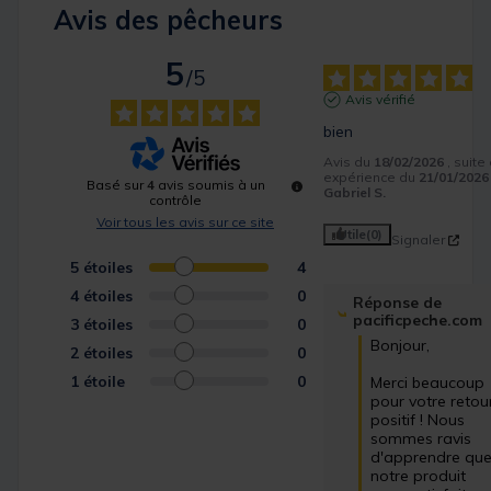
Avis des pêcheurs
5
/
5
Avis vérifié
bien
Avis du
18/02/2026
, suite
expérience du
21/01/2026
Basé sur
4
avis soumis à un
Gabriel S.
contrôle
Voir tous les avis sur ce site
Utile
(0)
Signaler
5
étoiles
4
4
étoiles
0
Réponse de
pacificpeche.com
3
étoiles
0
Bonjour,

2
étoiles
0
1
étoile
0
Merci beaucoup 
pour votre retour
positif ! Nous 
sommes ravis 
d'apprendre que
notre produit 