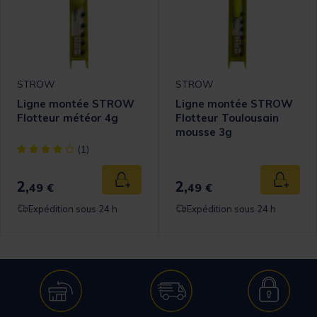
STROW
STROW
Ligne montée STROW
Ligne montée STROW
Flotteur météor 4g
Flotteur Toulousain
mousse 3g
[object Object] out of 5 Customer Rating
(1)
2,
2,
Ajouter au panier
Ajouter
49 €
49 €
Expédition sous 24 h
Expédition sous 24 h