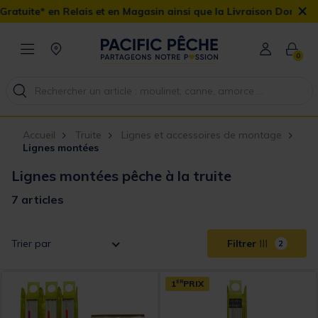
×
uite* en Relais et en Magasin ainsi que la Livraison Domicile offe
0
Accueil
Truite
Lignes et accessoires de montage
Lignes montées
Lignes montées pêche à la truite
7 articles
Trier par
Filtrer
2
1
ER
PRIX