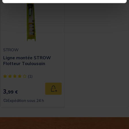
STROW
Ligne montée STROW
Flotteur Toulousain
[object Object] out of 5 Customer Rating
(1)
3,
Ajouter au panier
99 €
Expédition sous 24 h