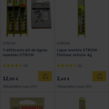
STROW
STROW
3 différents kit de lignes
Ligne montée STROW
montées STROW
Flotteur météor 4g
[object Object] out of 5 Customer Rating
[object Object] out of 5 Custom
(3)
(1)
12,
2,
Ajouter au panier
Ajout
99 €
49 €
Expédition sous 24 h
Expédition sous 24 h