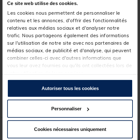
Ce site web utilise des cookies.
Les cookies nous permettent de personnaliser le
contenu et les annonces, d'offrir des fonctionnalités
relatives aux médias sociaux et d'analyser notre
trafic. Nous partageons également des informations
sur l'utilisation de notre site avec nos partenaires de
médias sociaux, de publicité et d'analyse, qui peuvent
STROW
STROW
combiner celles-ci avec d'autres informations que
Ligne montée STROW
Ligne montée STROW
vous leur avez fournies ou qu'ils ont collectées lors de
Flotteur Toulousain
Flotteur bassine
votre utilisation de leurs services.
mousse 3g
[object Object] out of 5 Custom
(2)
Autoriser tous les cookies
2,
3,
Ajouter au panier
Ajout
49 €
99 €
Personnaliser
Expédition sous 24 h
Expédition sous 24 h
Cookies nécessaires uniquement