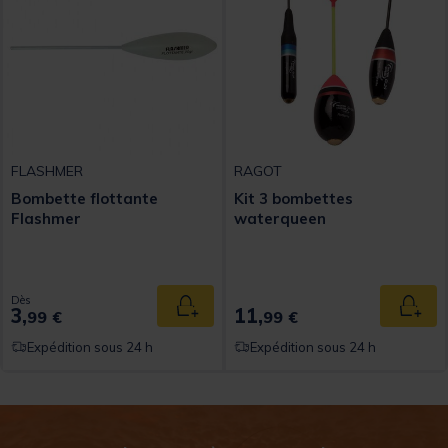
FLASHMER
RAGOT
Bombette flottante
Kit 3 bombettes
Flashmer
waterqueen
Dès
3,
11,
Ajouter au panier
Ajout
99 €
99 €
Expédition sous 24 h
Expédition sous 24 h