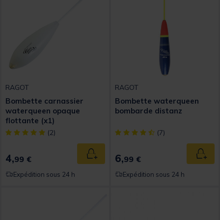
RAGOT
RAGOT
Bombette carnassier
Bombette waterqueen
waterqueen opaque
bombarde distanz
flottante (x1)
[object Object] out of 5 Customer Rating
[object Object] out of 5 Custom
(2)
(7)
4,
6,
Ajouter au panier
Ajout
99 €
99 €
Expédition sous 24 h
Expédition sous 24 h