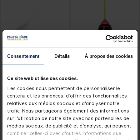
RAGOT
RAGOT
Consentement
Détails
À propos des cookies
Bombette truite
Bombette flottante
waterqueen transparente
waterqueen
plongeante (x1)
Ce site web utilise des cookies.
[object Object] out of 5 Customer Rating
[object Object] out of 5 Custom
(6)
(7)
Les cookies nous permettent de personnaliser le
contenu et les annonces, d'offrir des fonctionnalités
4,
3,
Ajouter au panier
Ajout
49 €
99 €
relatives aux médias sociaux et d'analyser notre
Expédition sous 24 h
Expédition sous 24 h
trafic. Nous partageons également des informations
sur l'utilisation de notre site avec nos partenaires de
médias sociaux, de publicité et d'analyse, qui peuvent
combiner celles-ci avec d'autres informations que