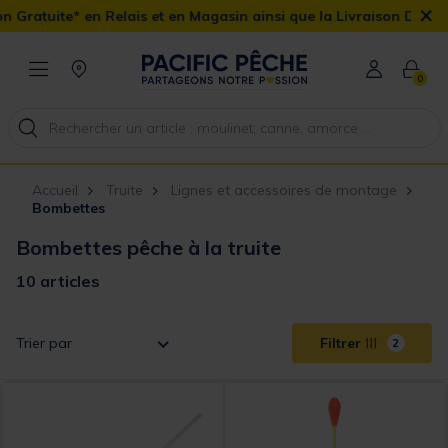
×
n Relais et en Magasin ainsi que la Livraison Domicile offerte dès
0
Accueil
Truite
Lignes et accessoires de montage
Bombettes
Bombettes pêche à la truite
10 articles
Trier par
Filtrer
2