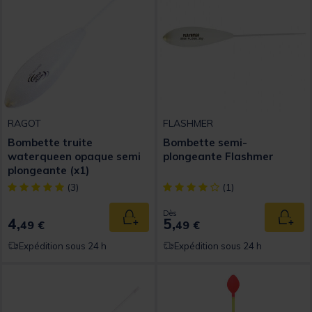
RAGOT
FLASHMER
Bombette truite
Bombette semi-
waterqueen opaque semi
plongeante Flashmer
plongeante (x1)
[object Object] out of 5 Customer Rating
[object Object] out of 5 Custom
(3)
(1)
Dès
4,
5,
Ajouter au panier
Ajout
49 €
49 €
Expédition sous 24 h
Expédition sous 24 h