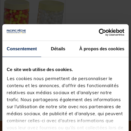
Consentement
Détails
À propos des cookies
RAGOT
Billes polystyrène pêche à
la truite waterqueen
Ce site web utilise des cookies.
Les cookies nous permettent de personnaliser le
contenu et les annonces, d'offrir des fonctionnalités
relatives aux médias sociaux et d'analyser notre
4,
Ajouter au panier
99 €
trafic. Nous partageons également des informations
Expédition sous 24 h
sur l'utilisation de notre site avec nos partenaires de
médias sociaux, de publicité et d'analyse, qui peuvent
combiner celles-ci avec d'autres informations que
vous leur avez fournies ou qu'ils ont collectées lors de