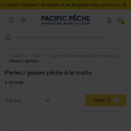
×
ivraison Gratuite* en Relais et en Magasin ainsi que la Livraison 
0
Accueil
Truite
Lignes et accessoires de montage
Perles / gaines
Perles / gaines pêche à la truite
1 article
Trier par
Filtrer
2