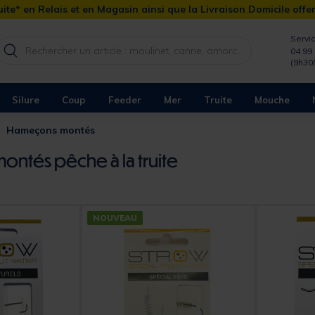
ite* en Relais et en Magasin ainsi que la Livraison Domicile offe
Servic
04 99 
(9h30
Silure
Coup
Feeder
Mer
Truite
Mouche
Hameçons montés
ntés pêche à la truite
NOUVEAU