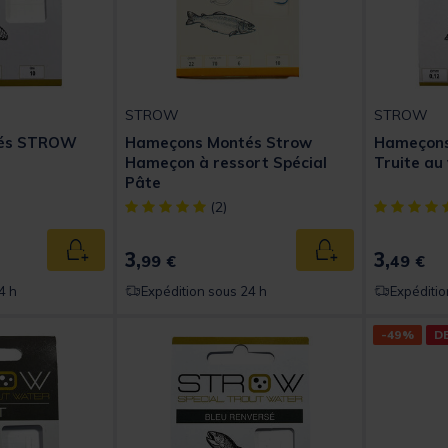
STROW
STROW
tés STROW
Hameçons Montés Strow
Hameçon
Hameçon à ressort Spécial
Truite au
Pâte
t of 5 Customer Rating
[object Object] out of 5 Customer Rating
[object Obj
(2)
3,
3,
Ajouter au panier
Ajouter au panier
99 €
49 €
4 h
Expédition sous 24 h
Expéditio
-49%
D