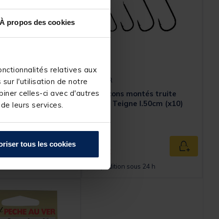
À propos des cookies
nctionnalités relatives aux
OWNER
ur l'utilisation de notre
iner celles-ci avec d'autres
 montés truite
Hameçons montés truite
n bleu renversé à
Owner Teigne l.50cm (x10)
 de leurs services.
bl (x10)
Price reduced from
to
5,99 €
oriser tous les cookies
3,
Ajouter au panier
Ajouter au
00 €
n sous 24 h
Expédition sous 24 h