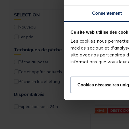
Consentement
SELECTION
Nouveau
Ce site web utilise des cook
1er prix
Les cookies nous permettent
STROW
médias sociaux et d'analyse
Techniques de pêche
site avec nos partenaires d
Hameçons mon
Truite à cran
informations que vous leur a
Pêche au poser
Toc et appâts naturels
[object Object] ou
(11)
Pêche en lac et étang
Cookies nécessaires uni
3,
49 €
Disponibilités
Expédition sous 2
Expédition sous 24 h
-49%
DESTOCK