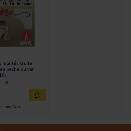
 montés truite
en peche au ver
10)
ect] out of 5 Customer Rating
(3)
Ajouter au panier
n sous 24 h