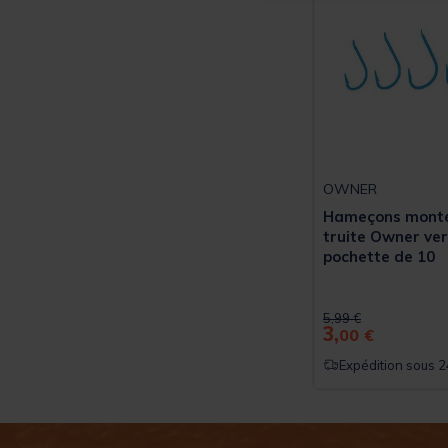
OWNER
Hameçons monté
truite Owner ver
pochette de 10
Price reduced from
to
5,99 €
3,
00 €
Expédition sous 2