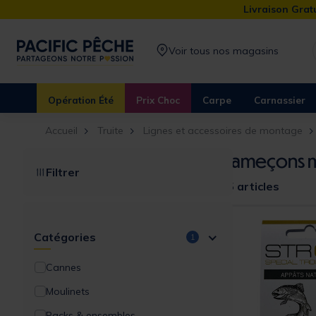
Livraison Gratu
Voir tous nos magasins
Opération Été
Prix Choc
Carpe
Carnassier
Accueil
Truite
Lignes et accessoires de montage
Hameçons mo
Filtrer
15 articles
Catégories
1
Cannes
Moulinets
Packs & ensembles