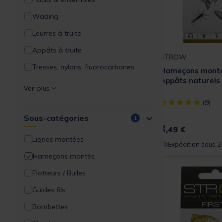
Wading
Leurres à truite
Appâts à truite
STROW
Tresses, nylons, fluorocarbones
Hameçons mon
Appâts naturels
Lignes et accessoires de montage
Voir plus
Bagages / Rangements
[object Object] ou
(9)
Sous-catégories
Vêtements et lunettes
1
3,
49 €
Epuisettes / No-Kill
Lignes montées
Expédition sous 2
Outillages & accessoires
Hameçons montés
Flotteurs / Bulles
Guides fils
Bombettes