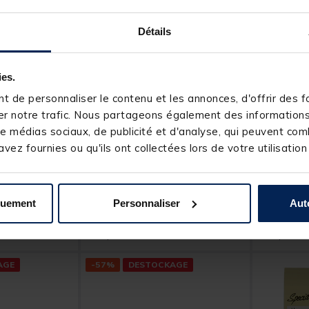
Détails
ies.
 de personnaliser le contenu et les annonces, d'offrir des fo
RAGOT
RAGOT
r notre trafic. Nous partageons également des informations s
e médias sociaux, de publicité et d'analyse, qui peuvent comb
tés STROW
Hameçons montés truite
Hameçons
waterqueen bleu renversé
waterquee
vez fournies ou qu'ils ont collectées lors de votre utilisation
9335i (x10)
cran 9335
t of 5 Customer Rating
[object Object] out of 5 Customer Rating
(6)
quement
Personnaliser
Aut
4,
4,
Ajouter au panier
Ajouter au panier
49 €
99 €
4 h
Expédition sous 24 h
Expéditio
AGE
-57%
DESTOCKAGE