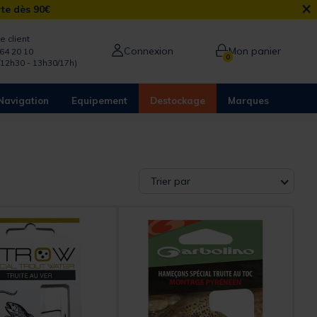
×
rte dès 90€
e client
Connexion
Mon panier
64 20 10
0
/12h30 - 13h30/17h)
Navigation
Equipement
Destockage
Marques
Trier par