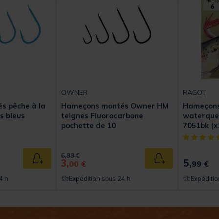
OWNER
RAGOT
s pêche à la
Hameçons montés Owner HM
Hameçons
s bleus
teignes Fluorocarbone
waterque
pochette de 10
7051bk (x
[object Obj
Price reduced from
to
6,99 €
3,
5,
Ajouter au panier
Ajouter au panier
00 €
99 €
4 h
Expédition sous 24 h
Expéditio