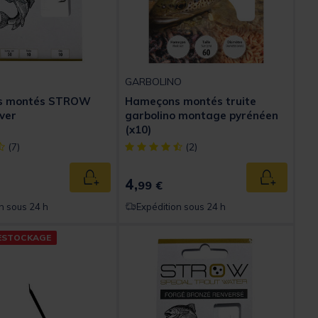
GARBOLINO
s montés STROW
Hameçons montés truite
 ver
garbolino montage pyrénéen
(x10)
ect] out of 5 Customer Rating
[object Object] out of 5 Customer Rating
(7)
(2)
4,
Ajouter au panier
Ajouter au
99 €
n sous 24 h
Expédition sous 24 h
ESTOCKAGE