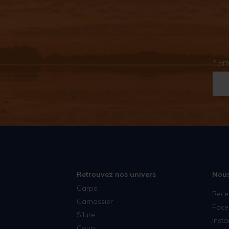
* Em
Retrouvez nos univers
Nous
Carpe
Rece
Carnassier
Face
Silure
Inst
Coup