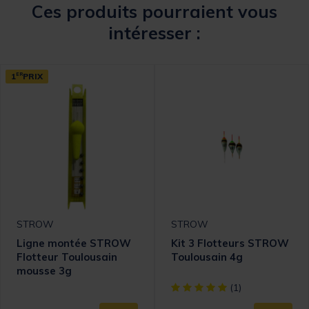
Ces produits pourraient vous
intéresser :
1
ER
PRIX
STROW
STROW
Ligne montée STROW
Kit 3 Flotteurs STROW
Flotteur Toulousain
Toulousain 4g
mousse 3g
[object Object] out of 5 Cust
(1)