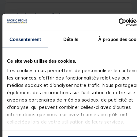
Avis des pêcheurs
4
/
5
Avis vérifié
Consentement
Détails
À propos des coo
parfait
Avis du
02/09/2024
, suite
expérience du
01/08/2024
Ce site web utilise des cookies.
Basé sur
1
avis soumis à un
contrôle
Les cookies nous permettent de personnaliser le contenu
Utile
(0)
Voir tous les avis sur ce site
Signaler
les annonces, d'offrir des fonctionnalités relatives aux
médias sociaux et d'analyser notre trafic. Nous partageo
5
étoiles
0
Réponse de
également des informations sur l'utilisation de notre site
4
étoiles
1
pacificpeche.com
avec nos partenaires de médias sociaux, de publicité et
3
étoiles
0
Bonjour, Merci 
d'analyse, qui peuvent combiner celles-ci avec d'autres
beaucoup de 
2
étoiles
0
votre note et 
informations que vous leur avez fournies ou qu'ils ont
1
étoile
0
votre 
collectées lors de votre utilisation de leurs services.
commentaire. 
Nous prenons 
note de votre 