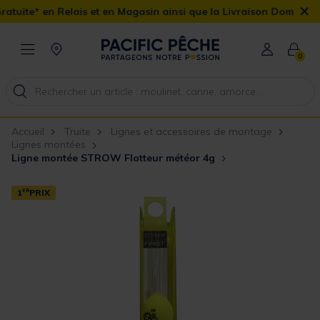
×
ais et en Magasin ainsi que la Livraison Domicile offerte dès 90€
0
Accueil
Truite
Lignes et accessoires de montage
Lignes montées
Ligne montée STROW Flotteur météor 4g
1
ER
PRIX