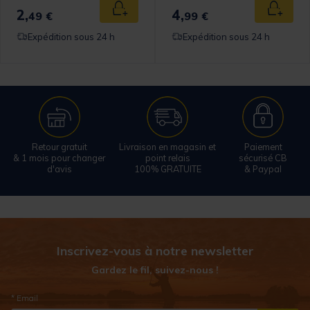
2,
4,
Ajouter au panier
Ajouter
49 €
99 €
Expédition sous 24 h
Expédition sous 24 h
Retour gratuit
Livraison en magasin et
Paiement
& 1 mois pour changer
point relais
sécurisé CB
d'avis
100% GRATUITE
& Paypal
Inscrivez-vous à notre newsletter
Gardez le fil, suivez-nous !
* Email