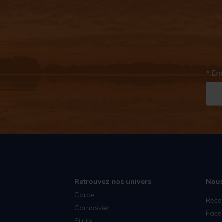
* Em
Retrouvez nos univers
Nous
Carpe
Rece
Carnassier
Face
Silure