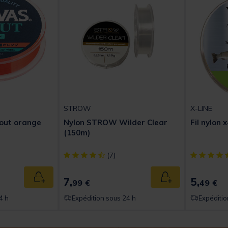
STROW
X-LINE
rout orange
Nylon STROW Wilder Clear
Fil nylon 
(150m)
[object Object] out of 5 Customer Rating
[object Obj
(7)
7,
5,
Ajouter au panier
Ajouter au panier
99 €
49 €
4 h
Expédition sous 24 h
Expéditio