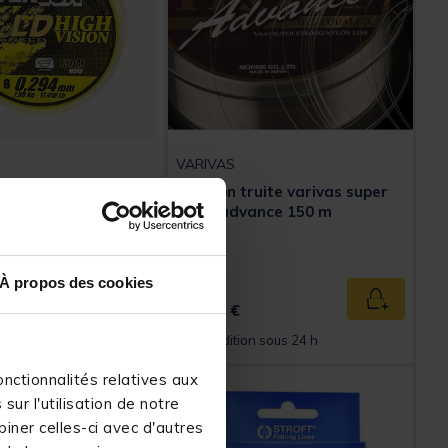
VARIVAS
ent Teklon Gold
Fil nylon truite varivas super
 High Vision 150m
trout advance 150 m
À propos des cookies
17,
Ajouter au panier
Ajouter au
99 €
n sous 24 h
Expédition sous 24 h
nctionnalités relatives aux
ur l'utilisation de notre
iner celles-ci avec d'autres