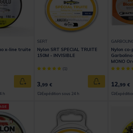
SERT
GARBOLIN
uo x-line truite
Nylon SRT SPECIAL TRUITE
Nylon co-
150M - INVISIBLE
Garbolin
MONO Ora
t of 5 Customer Rating
[object Object] out of 5 Customer Rating
[object Obj
(1)
3,
12,
Ajouter au panier
Ajouter au panier
99 €
99 €
4 h
Expédition sous 24 h
Expéditio
AGE