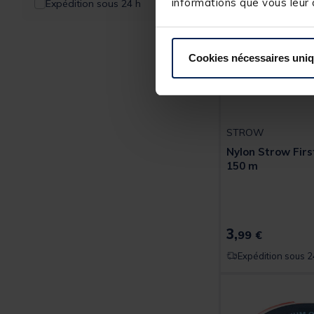
informations que vous leur a
Expédition sous 24 h
Cookies nécessaires uni
STROW
Nylon Strow Firs
150 m
3,
99 €
Expédition sous 2