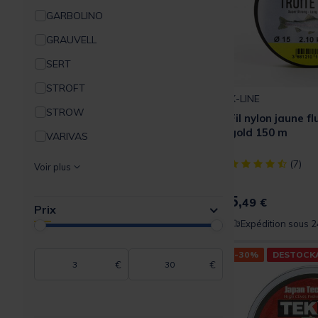
GARBOLINO
GRAUVELL
SERT
STROFT
X-LINE
STROW
Fil nylon jaune fl
gold 150 m
VARIVAS
X-LINE
[object Object] ou
(7)
Voir plus
5,
49 €
Prix
Expédition sous 2
-30%
DESTOCK
€
€