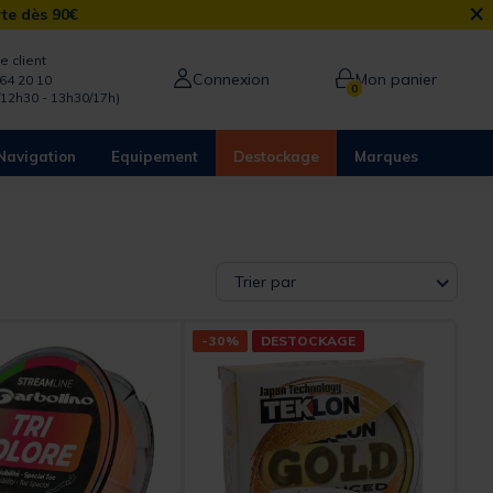
×
rte dès 90€
e client
Connexion
Mon panier
64 20 10
0
/12h30 - 13h30/17h)
Navigation
Equipement
Destockage
Marques
Trier par
-30%
DESTOCKAGE