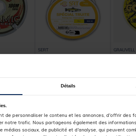
SERT
GRAUVELL
eklon Ceramic
Nylon SRT SPECIAL TRUITE
Monofilam
150M - Fluo Jaune
Advanced
t of 5 Customer Rating
[object Object] out of 5 Customer Rating
(1)
Détails
3,
19,
Ajouter au panier
Ajouter au panier
99 €
99 €
4 h
Expédition sous 24 h
Expéditio
ies.
 de personnaliser le contenu et les annonces, d'offrir des fo
r notre trafic. Nous partageons également des informations s
e médias sociaux, de publicité et d'analyse, qui peuvent comb