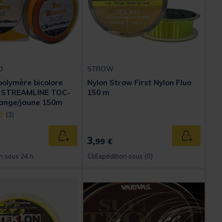
O
STROW
polymère bicolore
Nylon Strow First Nylon Fluo
o STREAMLINE TOC-
150 m
nge/jaune 150m
ect] out of 5 Customer Rating
(3)
3,
Ajouter au panier
Ajouter au
99 €
n sous 24 h
Expédition sous {0}