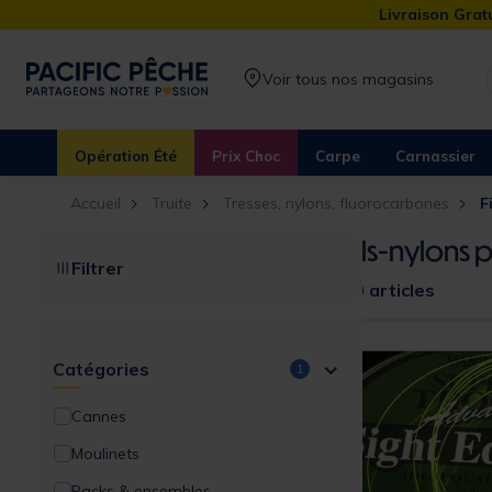
Livraison Gratu
Voir tous nos magasins
Opération Été
Prix Choc
Carpe
Carnassier
Accueil
Truite
Tresses, nylons, fluorocarbones
F
Fils-nylons p
Filtrer
20 articles
Catégories
1
Cannes
Moulinets
Packs & ensembles