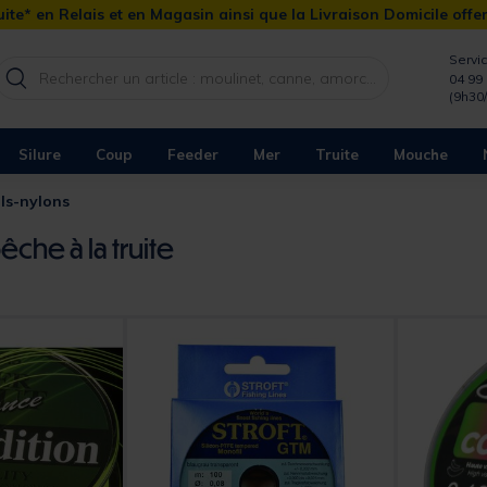
ite* en Relais et en Magasin ainsi que la Livraison Domicile offe
Servic
04 99 
(9h30
Silure
Coup
Feeder
Mer
Truite
Mouche
ils-nylons
êche à la truite