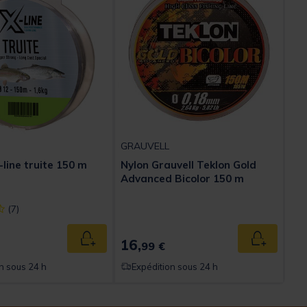
GRAUVELL
x-line truite 150 m
Nylon Grauvell Teklon Gold
Advanced Bicolor 150 m
ect] out of 5 Customer Rating
(7)
16,
Ajouter au panier
Ajouter au
99 €
n sous 24 h
Expédition sous 24 h