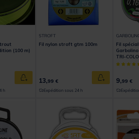
STROFT
GARBOLIN
 trout
Fil nylon stroft gtm 100m
Fil spécia
ition (100 m)
Garbolin
TRI-COL
t of 5 Customer Rating
[object Obj
13,
9,
Ajouter au panier
Ajouter au panier
99 €
99 €
4 h
Expédition sous 24 h
Expéditio