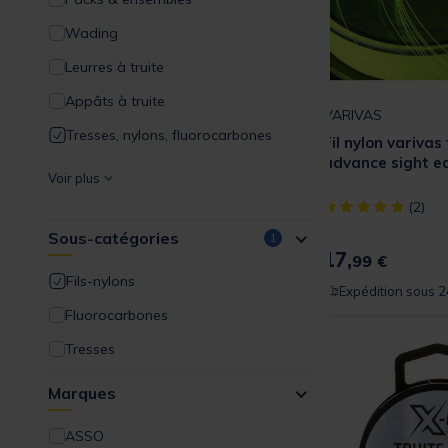
Wading
Leurres à truite
Appâts à truite
VARIVAS
Tresses, nylons, fluorocarbones
Fil nylon varivas
advance sight ed
Lignes et accessoires de montage
Voir plus
Bagages / Rangements
[object Object] ou
(2)
Sous-catégories
Vêtements et lunettes
1
17,
99 €
Epuisettes / No-Kill
Fils-nylons
Expédition sous 2
Outillages & accessoires
Fluorocarbones
Tresses
Marques
ASSO