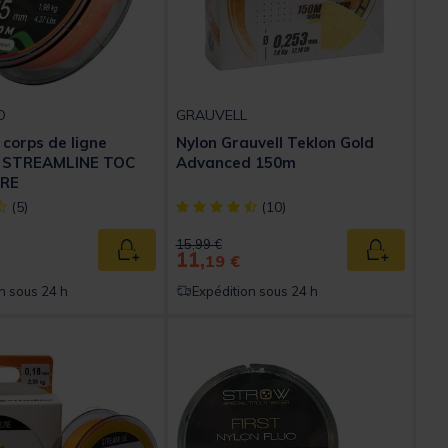
O
GRAUVELL
l corps de ligne
Nylon Grauvell Teklon Gold
o STREAMLINE TOC
Advanced 150m
ORE
ect] out of 5 Customer Rating
[object Object] out of 5 Customer Rating
(5)
(10)
Price reduced from
to
15,99 €
11,
Ajouter au panier
Ajouter au
19 €
n sous 24 h
Expédition sous 24 h