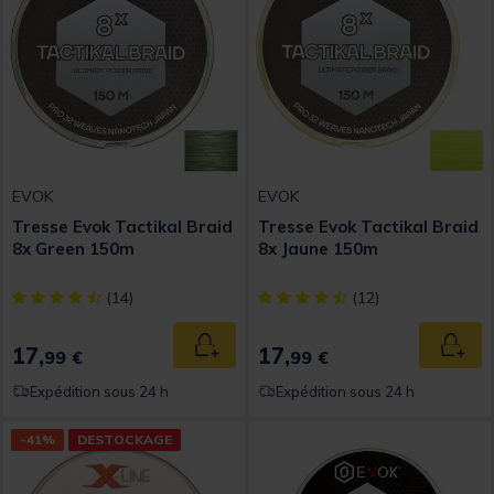
EVOK
EVOK
Tresse Evok Tactikal Braid
Tresse Evok Tactikal Braid
8x Green 150m
8x Jaune 150m
[object Object] out of 5 Customer Rating
[object Object] out of 5 Custom
(14)
(12)
17,
17,
Ajouter au panier
Ajout
99 €
99 €
Expédition sous 24 h
Expédition sous 24 h
-41%
DESTOCKAGE