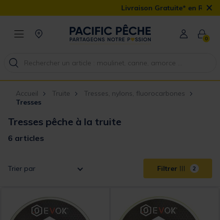
×
Livraison Gratuite* en Relais et e
0
Accueil
Truite
Tresses, nylons, fluorocarbones
Tresses
Tresses pêche à la truite
6 articles
Trier par
Filtrer
2