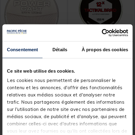
Consentement
Détails
À propos des cookies
X-LINE
EVOK
Tresse X-Line Power Cast
Tresse Evok Tactikal Braid
Verte 4 Brins 135m
12x Verte 135m
Ce site web utilise des cookies.
Les cookies nous permettent de personnaliser le
[object Object] out of 5 Customer Rating
[object Object] out of 5 Custom
(12)
(4)
contenu et les annonces, d'offrir des fonctionnalités
Price reduced from
to
11,99 €
relatives aux médias sociaux et d'analyser notre
7,
29,
Ajouter au panier
Ajout
00 €
99 €
trafic. Nous partageons également des informations
Expédition sous 24 h
Expédition sous 24 h
sur l'utilisation de notre site avec nos partenaires de
médias sociaux, de publicité et d'analyse, qui peuvent
combiner celles-ci avec d'autres informations que
vous leur avez fournies ou qu'ils ont collectées lors de