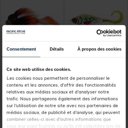
Consentement
Détails
À propos des cookies
CWC
CWC
Leurre hybride CWC
Leurre Hybride CWC
Miuras Mouse Mini 20cm,
Guppie Tail 13.5cm, 120g
Ce site web utilise des cookies.
60g
Les cookies nous permettent de personnaliser le
contenu et les annonces, d'offrir des fonctionnalités
relatives aux médias sociaux et d'analyser notre
Dès
39,
29,
Ajouter au panier
Ajout
99 €
99 €
trafic. Nous partageons également des informations
Expédition sous 24 h
Expédition sous 24 h
sur l'utilisation de notre site avec nos partenaires de
médias sociaux, de publicité et d'analyse, qui peuvent
combiner celles-ci avec d'autres informations que
vous leur avez fournies ou qu'ils ont collectées lors de