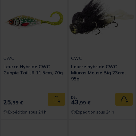
CWC
CWC
Leurre Hybride CWC
Leurre hybride CWC
Guppie Tail JR 11.5cm, 70g
Miuras Mouse Big 23cm,
95g
Dès
25,
43,
Ajouter au panier
Ajout
99 €
99 €
Expédition sous 24 h
Expédition sous 24 h