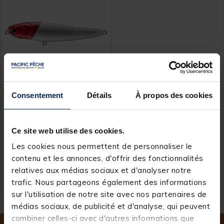
Consentement
Détails
À propos des cookies
LUNA BAIT
Leurre De Surface Luna
Bait Chihuahua 9cm, 11.2g
Ce site web utilise des cookies.
Les cookies nous permettent de personnaliser le
contenu et les annonces, d'offrir des fonctionnalités
Price reduced from
to
16,99 €
10,
Ajouter au panier
00 €
relatives aux médias sociaux et d'analyser notre
trafic. Nous partageons également des informations
Expédition sous 24 h
sur l'utilisation de notre site avec nos partenaires de
médias sociaux, de publicité et d'analyse, qui peuvent
combiner celles-ci avec d'autres informations que