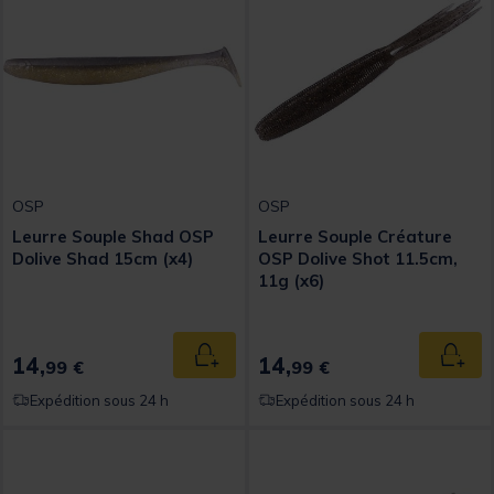
OSP
OSP
Leurre Souple Shad OSP
Leurre Souple Créature
Dolive Shad 15cm (x4)
OSP Dolive Shot 11.5cm,
11g (x6)
14,
14,
Ajouter au panier
Ajout
99 €
99 €
Expédition sous 24 h
Expédition sous 24 h