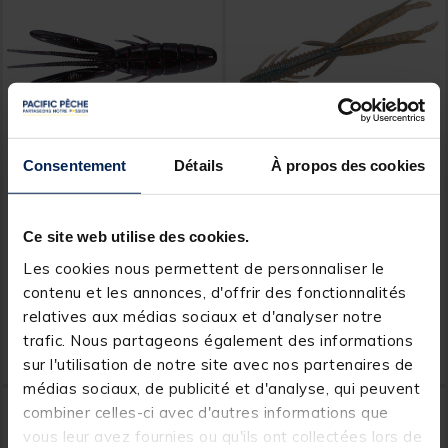
Consentement
Détails
À propos des cookies
OSP
OSP
Leurre Souple Ecrevisse
Leurre Souple Ecrevisse
OSP Dolive Beaver 10cm
OSP Dolive Shrimp 10cm
Ce site web utilise des cookies.
(x5)
(x7)
Les cookies nous permettent de personnaliser le
contenu et les annonces, d'offrir des fonctionnalités
relatives aux médias sociaux et d'analyser notre
14,
14,
Ajouter au panier
Ajout
99 €
99 €
trafic. Nous partageons également des informations
Expédition sous 24 h
Expédition sous 24 h
sur l'utilisation de notre site avec nos partenaires de
médias sociaux, de publicité et d'analyse, qui peuvent
combiner celles-ci avec d'autres informations que
vous leur avez fournies ou qu'ils ont collectées lors de