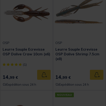
OSP
OSP
Leurre Souple Ecrevisse
Leurre Souple Ecrevisse
OSP Dolive Craw 10cm (x6)
OSP Dolive Shrimp 7.5cm
(x8)
[object Object] out of 5 Customer Rating
(1)
14,
14,
Ajouter au panier
Ajout
99 €
99 €
Expédition sous 24 h
Expédition sous 24 h
NOUVEAU