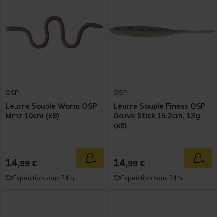
OSP
OSP
Leurre Souple Worm OSP
Leurre Souple Finess OSP
Mmz 10cm (x8)
Dolive Stick 15.2cm, 13g
(x6)
14,
14,
Ajouter au panier
Ajout
99 €
99 €
Expédition sous 24 h
Expédition sous 24 h