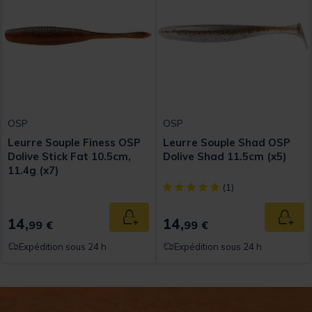
OSP
OSP
Leurre Souple Finess OSP
Leurre Souple Shad OSP
Dolive Stick Fat 10.5cm,
Dolive Shad 11.5cm (x5)
11.4g (x7)
[object Object] out of 5 Custom
(1)
14,
14,
Ajouter au panier
Ajout
99 €
99 €
Expédition sous 24 h
Expédition sous 24 h