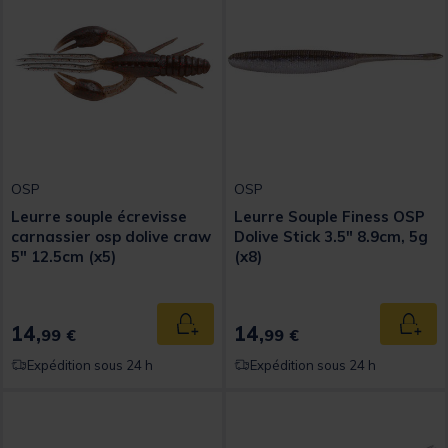
OSP
OSP
Leurre souple écrevisse
Leurre Souple Finess OSP
carnassier osp dolive craw
Dolive Stick 3.5" 8.9cm, 5g
5" 12.5cm (x5)
(x8)
14,
14,
Ajouter au panier
Ajout
99 €
99 €
Expédition sous 24 h
Expédition sous 24 h