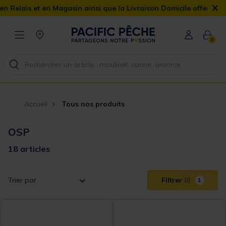
×
 et en Magasin ainsi que la Livraison Domicile offerte dès 90€
0
Accueil
Tous nos produits
OSP
18 articles
Trier par
Filtrer
1