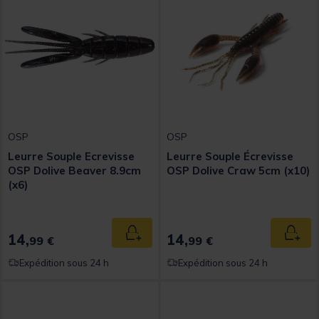
OSP
OSP
Leurre Souple Ecrevisse
Leurre Souple Écrevisse
OSP Dolive Beaver 8.9cm
OSP Dolive Craw 5cm (x10)
(x6)
14,
14,
Ajouter au panier
Ajout
99 €
99 €
Expédition sous 24 h
Expédition sous 24 h