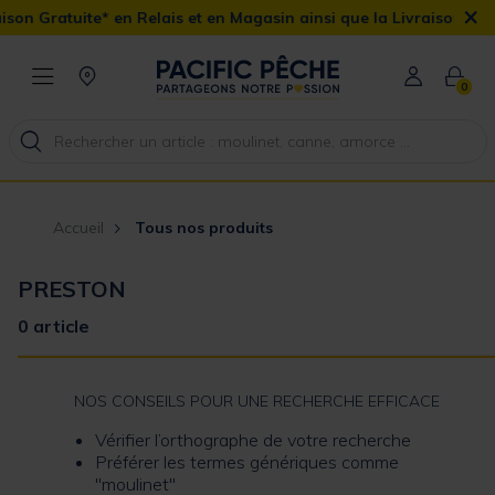
×
on Gratuite* en Relais et en Magasin ainsi que la Livraison Domici
0
Accueil
Tous nos produits
PRESTON
0 article
NOS CONSEILS POUR UNE RECHERCHE EFFICACE
Vérifier l’orthographe de votre recherche
Préférer les termes génériques comme
"moulinet"