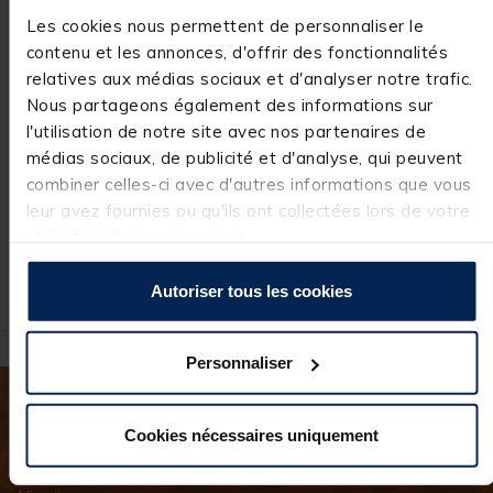
Bateau Amorceur
Bateau amorceur
Ba
Deeper Quest
carpe team
Ri
Les cookies nous permettent de personnaliser le
Chirp+
carpfishing Process
X M
contenu et les annonces, d'offrir des fonctionnalités
bait boat
[object Object] out of 5 Customer Rating
[object Object] out of 5 Custome
[ob
(4)
(55)
relatives aux médias sociaux et d'analyser notre trafic.
1.849,
Nous partageons également des informations sur
00
Price reduced from
to
Pri
129,00 €
799
90,
59
r au panier
Ajouter au panier
Ajouter au pa
l'utilisation de notre site avec nos partenaires de
€
30 €
médias sociaux, de publicité et d'analyse, qui peuvent
Expédition sous 7
Expédition sous 24 h
E
combiner celles-ci avec d'autres informations que vous
jours
leur avez fournies ou qu'ils ont collectées lors de votre
utilisation de leurs services.
Autoriser tous les cookies
Personnaliser
Inscrivez-vous à notre newsletter
Cookies nécessaires uniquement
Gardez le fil, suivez-nous !