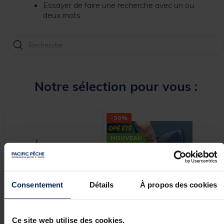
Essayer de faire une recherche avec un ou
deux mots
Notre sélection pour vous :
-30%
-25
NOUVEAU
Consentement
Détails
À propos des cookies
DEEPER
TEAM CARPFISHING
RI
Ce site web utilise des cookies.