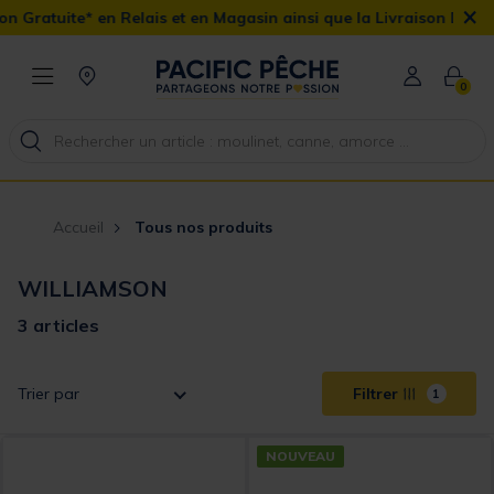
×
Gratuite* en Relais et en Magasin ainsi que la Livraison Domicile
0
Accueil
Tous nos produits
WILLIAMSON
3 articles
Trier par
Filtrer
1
NOUVEAU