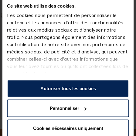
Ce site web utilise des cookies.
Les cookies nous permettent de personnaliser le
contenu et les annonces, d'offrir des fonctionnalités
relatives aux médias sociaux et d'analyser notre
trafic. Nous partageons également des informations
sur l'utilisation de notre site avec nos partenaires de
médias sociaux, de publicité et d'analyse, qui peuvent
WILLIAMSON
combiner celles-ci avec d'autres informations que
Leurres high Speed
vous leur avez fournies ou qu'ils ont collectées lors de
Sailfish Catcher Rigged
votre utilisation de leurs services.
6.4cm
[object Object] out of 5 Customer Rating
(1)
Autoriser tous les cookies
7,
Ajouter au panier
99 €
Personnaliser
Expédition sous 24 h
Cookies nécessaires uniquement