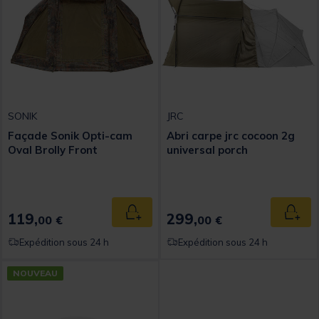
SONIK
JRC
Façade Sonik Opti-cam
Abri carpe jrc cocoon 2g
Oval Brolly Front
universal porch
119,
299,
Ajouter au panier
Ajout
00 €
00 €
Expédition sous 24 h
Expédition sous 24 h
NOUVEAU