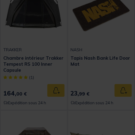
TRAKKER
NASH
Chambre intérieur Trakker
Tapis Nash Bank Life Door
Tempest RS 100 Inner
Mat
Capsule
[object Object] out of 5 Customer Rating
(1)
164,
23,
Ajouter au panier
Ajout
00 €
99 €
Expédition sous 24 h
Expédition sous 24 h