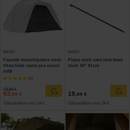
NASH
NASH
Façade moustiquaire nash
Pique nash cam lock biwy
titan hide camo pro mozzi
stick 36" 91cm
infill
[object Object] out of 5 Customer Rating
(1)
Price reduced from
to
79,99 €
63,
19,
Ajouter au panier
Ajout
99 €
99 €
Expédition sous 24 h
Expédition sous 24 h