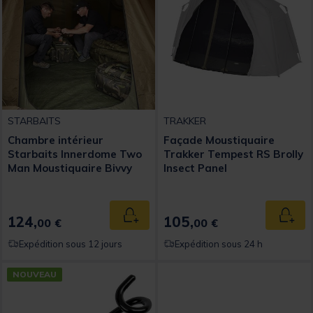
STARBAITS
TRAKKER
Chambre intérieur
Façade Moustiquaire
Starbaits Innerdome Two
Trakker Tempest RS Brolly
Man Moustiquaire Bivvy
Insect Panel
124,
105,
Ajouter au panier
Ajout
00 €
00 €
Expédition sous 12 jours
Expédition sous 24 h
NOUVEAU