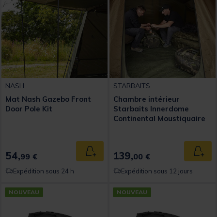
NASH
STARBAITS
Mat Nash Gazebo Front
Chambre intérieur
Door Pole Kit
Starbaits Innerdome
Continental Moustiquaire
Bivvy
54,
139,
Ajouter au panier
Ajout
99 €
00 €
Expédition sous 24 h
Expédition sous 12 jours
NOUVEAU
NOUVEAU