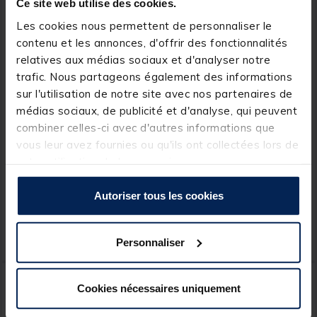
Ce site web utilise des cookies.
Les cookies nous permettent de personnaliser le
contenu et les annonces, d'offrir des fonctionnalités
relatives aux médias sociaux et d'analyser notre
trafic. Nous partageons également des informations
sur l'utilisation de notre site avec nos partenaires de
médias sociaux, de publicité et d'analyse, qui peuvent
TRAKKER
NASH
combiner celles-ci avec d'autres informations que
Façade moustiquaire
Organisateur nash gazebo
vous leur avez fournies ou qu'ils ont collectées lors de
Trakker Tempest Brolly
votre utilisation de leurs services.
Insect Panel Camo
[object Object] out of 5 Custom
(1)
Autoriser tous les cookies
120,
44,
Ajouter au panier
Ajout
00 €
99 €
Personnaliser
Expédition sous 24 h
Expédition sous 24 h
-43%
DESTOCKAGE
Cookies nécessaires uniquement