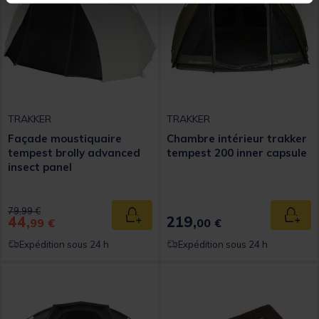
TRAKKER
TRAKKER
Façade moustiquaire
Chambre intérieur trakker
tempest brolly advanced
tempest 200 inner capsule
insect panel
Price reduced from
to
79,99 €
44,
219,
Ajouter au panier
Ajout
99 €
00 €
Expédition sous 24 h
Expédition sous 24 h