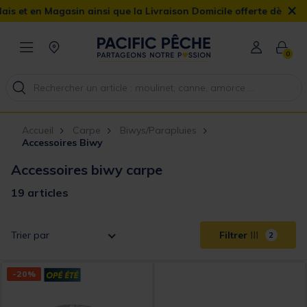
×
agasin ainsi que la Livraison Domicile offerte dès 90€
0
Accueil
Carpe
Biwys/Parapluies
Accessoires Biwy
Accessoires biwy carpe
19 articles
Trier par
Filtrer
2
-20%