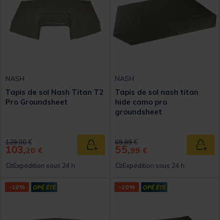
NASH
NASH
Tapis de sol Nash Titan T2
Tapis de sol nash titan
Pro Groundsheet
hide camo pro
groundsheet
Price reduced from
to
Price reduced from
to
129,00 €
69,99 €
103,
55,
Ajouter au panier
Ajout
20 €
99 €
Expédition sous 24 h
Expédition sous 24 h
-10%
-20%