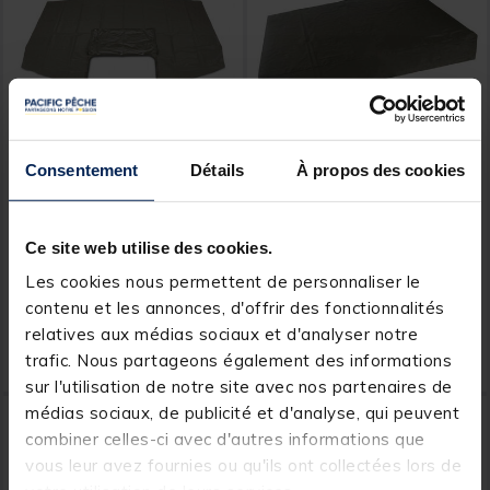
Consentement
Détails
À propos des cookies
NASH
NASH
Tapis de sol Nash Titan T1
Tapis de sol nash titan
Pro Groundsheet
hide xl camo pro
groundsheet
Ce site web utilise des cookies.
Les cookies nous permettent de personnaliser le
contenu et les annonces, d'offrir des fonctionnalités
Price reduced from
to
Price reduced from
to
99,99 €
94,99 €
89,
75,
Ajouter au panier
Ajout
99 €
99 €
relatives aux médias sociaux et d'analyser notre
trafic. Nous partageons également des informations
Expédition sous 24 h
Expédition sous 24 h
sur l'utilisation de notre site avec nos partenaires de
médias sociaux, de publicité et d'analyse, qui peuvent
combiner celles-ci avec d'autres informations que
vous leur avez fournies ou qu'ils ont collectées lors de