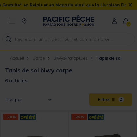
×
Relais et en Magasin ainsi que la Livraison Domicile offerte dès 
0
Accueil
Carpe
Biwys/Parapluies
Tapis de sol
Tapis de sol biwy carpe
6 articles
Trier par
Filtrer
2
-20%
-20%