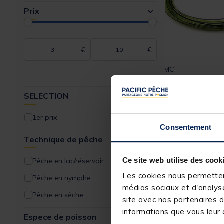
Prix
€
€
JMC
Queue de Rat JM
4,55m
SELECTION
1er prix
Consentement
Technique de pêche
9,
99 €
Expédition sous 2
Ce site web utilise des cook
Pêche en lac/réservoir
Les cookies nous permettent
Pêche en nymphe
médias sociaux et d'analyse
Pêche en sèche
site avec nos partenaires d
informations que vous leur a
Espece de poisson