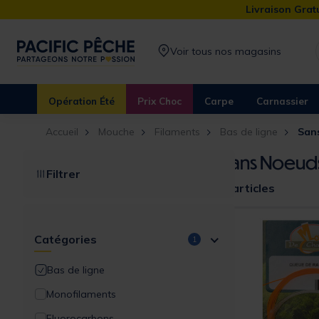
Livraison Gratu
Voir tous nos magasins
Opération Été
Prix Choc
Carpe
Carnassier
Accueil
Mouche
Filaments
Bas de ligne
San
Sans Noeud
Filtrer
5 articles
Catégories
1
Bas de ligne
Monofilaments
Fluorocarbons