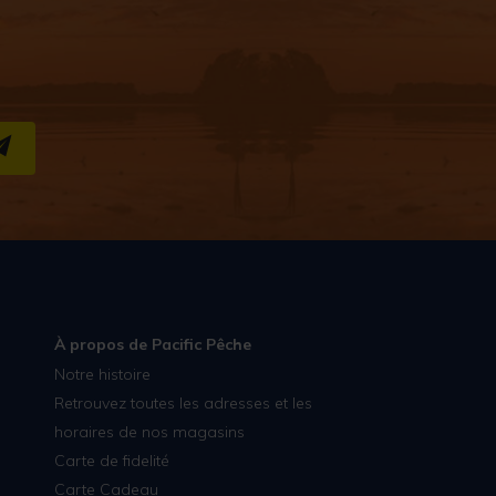
S''INSCRIRE
À propos de Pacific Pêche
Notre histoire
Retrouvez toutes les adresses et les
horaires de nos magasins
Carte de fidelité
Carte Cadeau