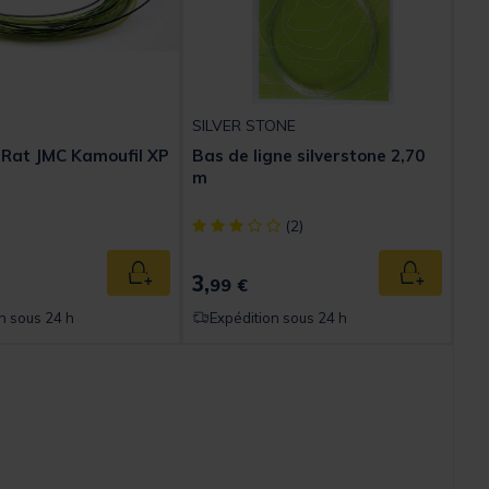
SILVER STONE
Rat JMC Kamoufil XP
Bas de ligne silverstone 2,70
m
[object Object] out of 5 Customer Rating
(2)
3,
Ajouter au panier
Ajouter au
99 €
n sous 24 h
Expédition sous 24 h