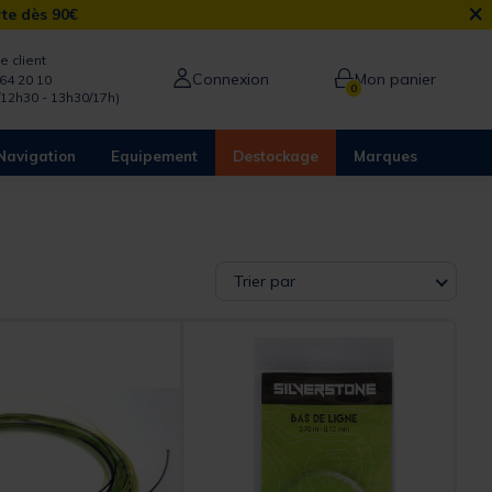
×
rte dès 90€
e client
Connexion
Mon panier
64 20 10
0
/12h30 - 13h30/17h)
Navigation
Equipement
Destockage
Marques
Trier par