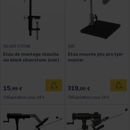
SILVER STONE
JMC
Etau de montage mouche
Etau mouche jmc pro tyer
aa black silverstone (noir)
master
15,
319,
Ajouter au panier
Ajout
99 €
00 €
Expédition sous 24 h
Expédition sous 24 h