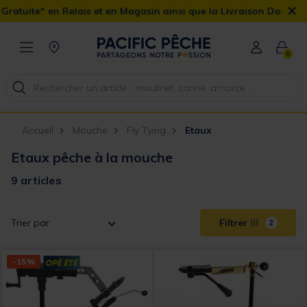
×
uite* en Relais et en Magasin ainsi que la Livraison Domicile offe
0
Accueil
Mouche
Fly Tying
Etaux
Etaux pêche à la mouche
9 articles
Trier par
Filtrer
2
-15%