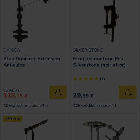
DANICA
SILVER STONE
Étau Danica + Extension
Etau de montage Pro
Articulée
Silverstone (noir et or)
[object Object] out of 5 Custom
(1)
Price reduced from
to
139,00 €
118,
29,
Ajouter au panier
Ajout
15 €
99 €
Expédition sous 24 h
Expédition sous 24 h
1
ER
PRIX