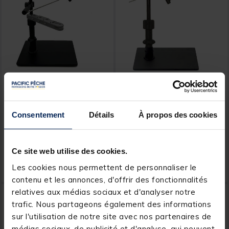
DANICA
JMC
Étau Danica + Extension
Etau montage mouche
Articulée + Porte Outils +
danica + socle
Socle
Consentement
Détails
À propos des cookies
[object Object] out of 5 Custom
(2)
Ce site web utilise des cookies.
229,
119,
Ajouter au panier
Ajout
00 €
00 €
Les cookies nous permettent de personnaliser le
Expédition sous 7 jours
Expédition sous 7 jours
contenu et les annonces, d'offrir des fonctionnalités
relatives aux médias sociaux et d'analyser notre
-30%
DESTOCKAGE
trafic. Nous partageons également des informations
sur l'utilisation de notre site avec nos partenaires de
médias sociaux, de publicité et d'analyse, qui peuvent