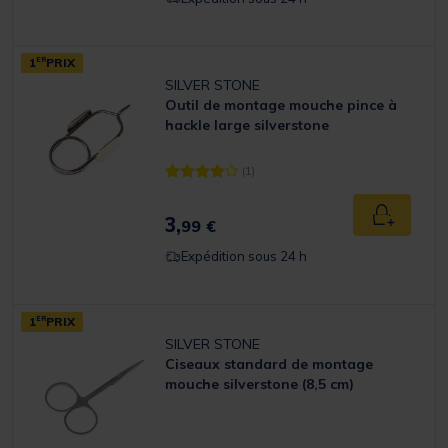
1
ER
PRIX
SILVER STONE
Outil de montage mouche pince à
hackle large silverstone
(1)
[object Object] out of 5 Customer Rating
3,
Ajouter a
99 €
Expédition sous 24 h
1
ER
PRIX
SILVER STONE
Ciseaux standard de montage
mouche silverstone (8,5 cm)