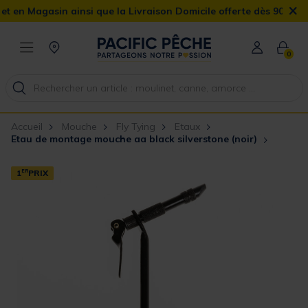
×
Magasin ainsi que la Livraison Domicile offerte dès 90€
0
Accueil
Mouche
Fly Tying
Etaux
Etau de montage mouche aa black silverstone (noir)
1
ER
PRIX