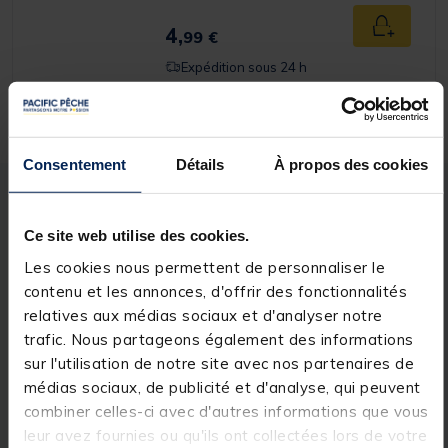
4,
Ajouter a
99 €
Expédition sous 24 h
Consentement
Détails
À propos des cookies
Description
Spécifications
Ce site web utilise des cookies.
Les cookies nous permettent de personnaliser le
Description & détails
contenu et les annonces, d'offrir des fonctionnalités
Description
relatives aux médias sociaux et d'analyser notre
trafic. Nous partageons également des informations
L'
étau de montage de mouche Silverstoner
aa
sur l'utilisation de notre site avec nos partenaires de
black est un must pour s'équiper d'un matériel qui a
médias sociaux, de publicité et d'analyse, qui peuvent
fait ses preuves à budget économique.
combiner celles-ci avec d'autres informations que vous
Détails
leur avez fournies ou qu'ils ont collectées lors de votre