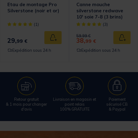
Etau de montage Pro
Canne mouche
Silverstone (noir et or)
silverstone redwave
10' soie 7-8 (3 brins)
omer Rating
[object Object] out of 5 Customer Rating
[object Object] out of 5 Cust
(1)
(3)
Price reduced from
to
59,99 €
29,
38,
 au panier
Ajouter au panier
Ajouter
99 €
99 €
Expédition sous 24 h
Expédition sous 24 h
Retour gratuit
Livraison en magasin et
Paiement
& 1 mois pour changer
point relais
sécurisé CB
d'avis
100% GRATUITE
& Paypal