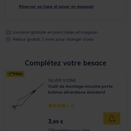
Réserver en ligne et payer en magasin
Livraison gratuite en point relais et magasin
Retour gratuit, 1 mois pour changer d’avis
Complétez votre besace
1
ER
PRIX
SILVER STONE
Outil de montage mouche porte
bobine silverstone standard
(1)
[object Object] out of 5 Customer Rating
3,
Ajouter a
99 €
Expédition sous 24 h