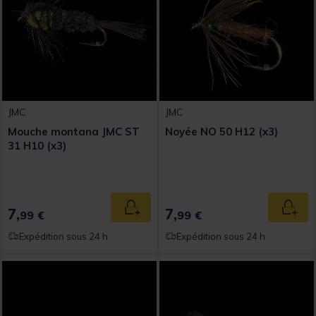
JMC
JMC
Mouche montana JMC ST
Noyée NO 50 H12 (x3)
31 H10 (x3)
7,
7,
Ajouter au panier
Ajout
99 €
99 €
Expédition sous 24 h
Expédition sous 24 h