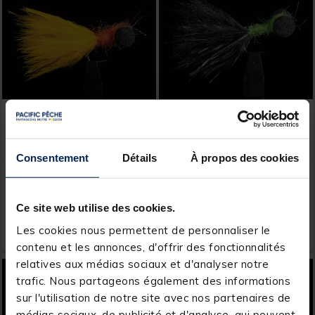
JMC
JMC
Booby JMC 15 H10 (x3)
Booby JMC 10 H10 (x3)
Consentement
Détails
À propos des cookies
Ce site web utilise des cookies.
7,
7,
Ajouter au panier
Ajout
99 €
99 €
Les cookies nous permettent de personnaliser le
Expédition sous 7 jours
Expédition sous 7 jours
contenu et les annonces, d'offrir des fonctionnalités
relatives aux médias sociaux et d'analyser notre
-17%
DESTOCKAGE
trafic. Nous partageons également des informations
sur l'utilisation de notre site avec nos partenaires de
médias sociaux, de publicité et d'analyse, qui peuvent