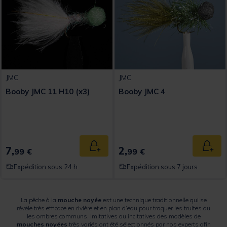
JMC
JMC
Booby JMC 11 H10 (x3)
Booby JMC 4
7,
2,
Ajouter au panier
Ajout
99 €
99 €
Expédition sous 24 h
Expédition sous 7 jours
La pêche à la
mouche noyée
est une technique traditionnelle qui se
révèle très efficace en rivière et en plan d’eau pour traquer les truites ou
les ombres communs. Imitatives ou incitatives des modèles de
mouches noyées
très variés ont été sélectionnés par nos experts afin