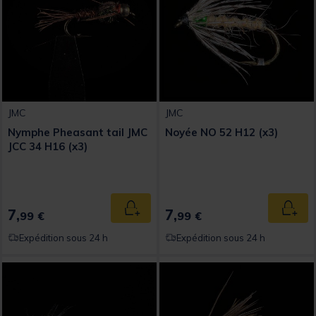
JMC
JMC
Nymphe Pheasant tail JMC
Noyée NO 52 H12 (x3)
JCC 34 H16 (x3)
7,
7,
Ajouter au panier
Ajout
99 €
99 €
Expédition sous 24 h
Expédition sous 24 h